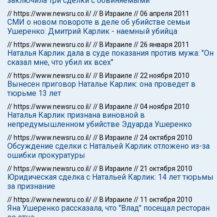
заключила три сделки с обвиняемыми
//
https://www.newsru.co.il/
//
В Израиле
//
06 апреля 2011
СМИ о новом повороте в деле об убийстве семьи
Ушеренко: Дмитрий Карлик - наемный убийца
//
https://www.newsru.co.il/
//
В Израиле
//
26 января 2011
Наталья Карлик дала в суде показания против мужа: "Он
сказал мне, что убил их всех"
//
https://www.newsru.co.il/
//
В Израиле
//
22 ноября 2010
Вынесен приговор Наталье Карлик: она проведет в
тюрьме 13 лет
//
https://www.newsru.co.il/
//
В Израиле
//
04 ноября 2010
Наталья Карлик признана виновной в
непредумышленном убийстве Эдуарда Ушеренко
//
https://www.newsru.co.il/
//
В Израиле
//
24 октября 2010
Обсуждение сделки с Натальей Карлик отложено из-за
ошибки прокуратуры
//
https://www.newsru.co.il/
//
В Израиле
//
21 октября 2010
Юридическая сделка с Натальей Карлик: 14 лет тюрьмы
за признание
//
https://www.newsru.co.il/
//
В Израиле
//
11 октября 2010
Яна Ушеренко рассказала, что "Влад" посещал ресторан