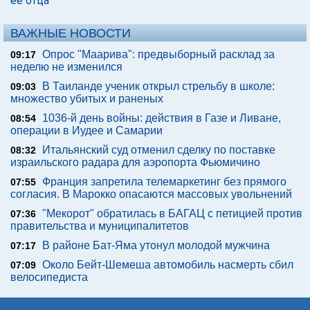
ее отца
ВАЖНЫЕ НОВОСТИ
Опрос "Mаарива": предвыборный расклад за
09:17
неделю не изменился
В Таиланде ученик открыл стрельбу в школе:
09:03
множество убитых и раненых
1036-й день войны: действия в Газе и Ливане,
08:54
операции в Иудее и Самарии
Итальянский суд отменил сделку по поставке
08:32
израильского радара для аэропорта Фьюмичино
Франция запретила телемаркетинг без прямого
07:55
согласия. В Марокко опасаются массовых увольнений
"Мекорот" обратилась в БАГАЦ с петицией против
07:36
правительства и муниципалитетов
В районе Бат-Яма утонул молодой мужчина
07:17
Около Бейт-Шемеша автомобиль насмерть сбил
07:09
велосипедиста