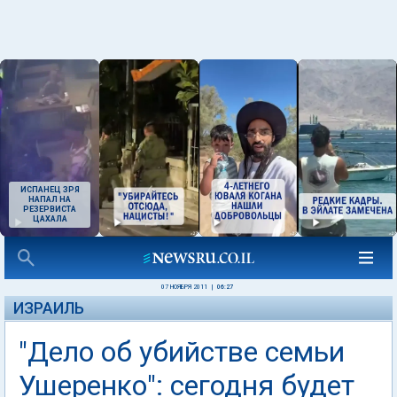
ИСПАНЕЦ ЗРЯ
НАПАЛ НА
РЕЗЕРВИСТА
ЦАХАЛА
07 НОЯБРЯ 2011
|
06:27
ИЗРАИЛЬ
"Дело об убийстве семьи
Ушеренко": сегодня будет