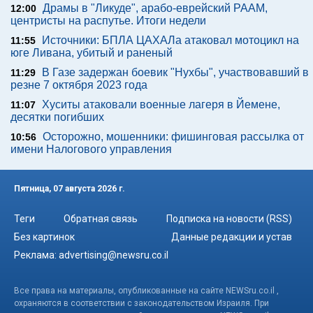
Драмы в "Ликуде", арабо-еврейский РААМ,
12:00
центристы на распутье. Итоги недели
Источники: БПЛА ЦАХАЛа атаковал мотоцикл на
11:55
юге Ливана, убитый и раненый
В Газе задержан боевик "Нухбы", участвовавший в
11:29
резне 7 октября 2023 года
Хуситы атаковали военные лагеря в Йемене,
11:07
десятки погибших
Осторожно, мошенники: фишинговая рассылка от
10:56
имени Налогового управления
Пятница, 07 августа 2026 г.
Теги
Обратная связь
Подписка на новости (RSS)
Без картинок
Данные редакции и устав
Реклама:
advertising@newsru.co.il
Все права на материалы, опубликованные на сайте NEWSru.co.il ,
охраняются в соответствии с законодательством Израиля. При