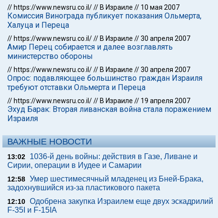
//
https://www.newsru.co.il/
//
В Израиле
//
10 мая 2007
Комиссия Винограда публикует показания Ольмерта,
Халуца и Переца
//
https://www.newsru.co.il/
//
В Израиле
//
30 апреля 2007
Амир Перец собирается и далее возглавлять
министерство обороны
//
https://www.newsru.co.il/
//
В Израиле
//
30 апреля 2007
Опрос: подавляющее большинство граждан Израиля
требуют отставки Ольмерта и Переца
//
https://www.newsru.co.il/
//
В Израиле
//
19 апреля 2007
Эхуд Барак: Вторая ливанская война стала поражением
Израиля
ВАЖНЫЕ НОВОСТИ
1036-й день войны: действия в Газе, Ливане и
13:02
Сирии, операции в Иудее и Самарии
Умер шестимесячный младенец из Бней-Брака,
12:58
задохнувшийся из-за пластикового пакета
Одобрена закупка Израилем еще двух эскадрилий
12:10
F-35I и F-15IA