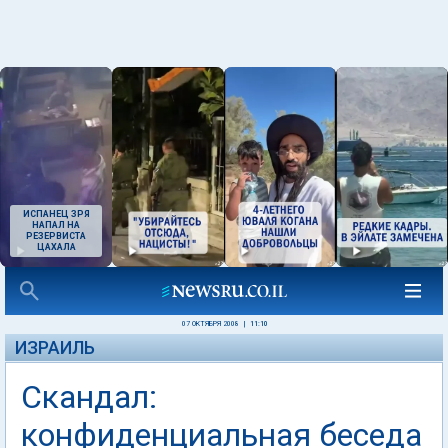
ИСПАНЕЦ ЗРЯ
НАПАЛ НА
РЕЗЕРВИСТА
ЦАХАЛА
07 ОКТЯБРЯ 2008
|
11:10
ИЗРАИЛЬ
Скандал:
конфиденциальная беседа