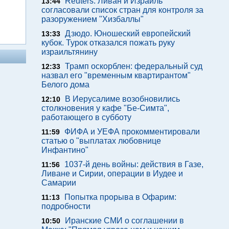
Reuters: Ливан и Израиль
13:44
согласовали список стран для контроля за
разоружением "Хизбаллы"
Дзюдо. Юношеский европейский
13:33
кубок. Турок отказался пожать руку
израильтянину
Трамп оскорблен: федеральный суд
12:33
назвал его "временным квартирантом"
Белого дома
В Иерусалиме возобновились
12:10
столкновения у кафе "Бе-Симта",
работающего в субботу
ФИФА и УЕФА прокомментировали
11:59
статью о "выплатах любовнице
Инфантино"
1037-й день войны: действия в Газе,
11:56
Ливане и Сирии, операции в Иудее и
Самарии
Попытка прорыва в Офарим:
11:13
подробности
Иранские СМИ о соглашении в
10:50