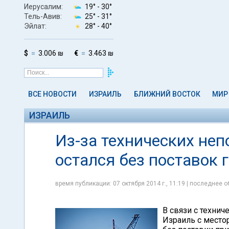
Иерусалим:
19° -
30°
Тель-Авив:
25° -
31°
Эйлат:
28° -
40°
$
3.006 ₪
€
3.463 ₪
ВСЕ НОВОСТИ
ИЗРАИЛЬ
БЛИЖНИЙ ВОСТОК
МИР
ИЗРАИЛЬ
Из-за технических неп
остался без поставок 
время публикации: 07 октября 2014 г., 11:19 | последнее о
В связи с техни
Израиль с местор