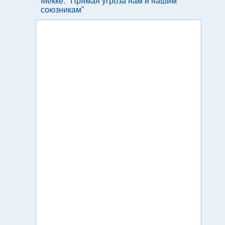
Мекке: "Прямая угроза нам и нашим
союзникам"