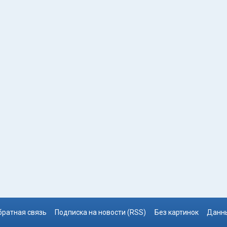
братная связь
Подписка на новости (RSS)
Без картинок
Данны