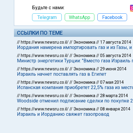
Будьте с нами:
Telegram
WhatsApp
Facebook
ССЫЛКИ ПО ТЕМЕ
//
https://www.newsru.co.il/
//
Экономика
//
17 августа 2014
Иордания намерена импортировать газ и из Газы, и
//
https://www.newsru.co.il/
//
Экономика
//
05 августа 2014
Министр энергетики Турции: "Вместо газа Израиль
//
https://www.newsru.co.il/
//
Экономика
//
29 июня 2014
Израиль начнет поставлять газ в Египет
//
https://www.newsru.co.il/
//
Экономика
//
07 мая 2014
Испанская компания приобретет 22,5% газа из мес
//
https://www.newsru.co.il/
//
Экономика
//
28 марта 2014
Woodside отменил подписание сделки по покупке 2
//
https://www.newsru.co.il/
//
Экономика
//
08 января 2014
Израиль и Иорданию свяжет газопровод