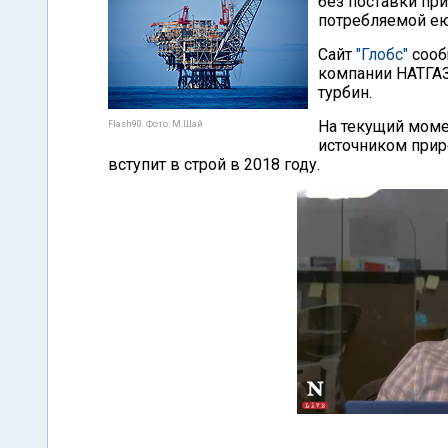
без поставки пр
потребляемой ею
Сайт
"Глобс"
сооб
компании НАТГАЗ 
турбин.
На текущий моме
Flash90. Фото: М.Шай
источником прир
вступит в строй в 2018 году.