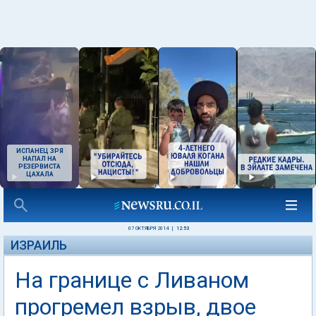
ИСПАНЕЦ ЗРЯ
НАПАЛ НА
РЕЗЕРВИСТА
ЦАХАЛА
07 ОКТЯБРЯ 2014
|
12:53
ИЗРАИЛЬ
На границе с Ливаном
прогремел взрыв, двое