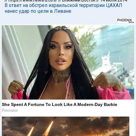
//
https://www.newsru.co.il/
//
Ближний Восток
//
14 июля 2014
В ответ на обстрел израильской территории ЦАХАЛ
нанес удар по цели в Ливане
She Spent A Fortune To Look Like A Modern-Day Barbie
Реклама