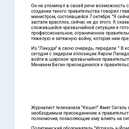
Он не упомянул в своей речи возможность 
создании такого правительства говорил гла
министром, состоявшейся 7 октября. "Я сейч
застали врасплох, сейчас не до этого. Я ска
сложившейся чрезвычайной ситуации я готов
профессиональное, ограниченное правительс
тяжелую и затяжную войну, которая нам пред
Из "Ликуда" в свою очередь, передали: " В 
сегодня с лидером оппозиции Яиром Лапид
войти в широкое чрезвычайное правительст
Менахем Бегин присоединился к правитель
Журналист телеканала "Кешет" Амит Сегаль 
необходимым присоединение к правительству
полномочия, позволяющие ему влиять на си
Политический обозреватель "Исраэль а-Йом