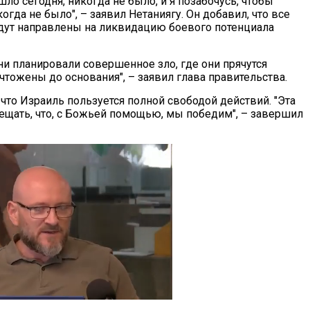
ошло сегодня, никогда не было, и я позабочусь, чтобы
огда не было", – заявил Нетаниягу. Он добавил, что все
ут направлены на ликвидацию боевого потенциала
они планировали совершенное зло, где они прячутся
ичтожены до основания", – заявил глава правительства.
 что Израиль пользуется полной свободой действий. "Эта
обещать, что, с Божьей помощью, мы победим", – завершил