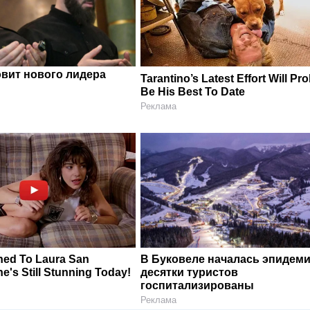
овит нового лидера
Tarantino’s Latest Effort Will Pr
Be His Best To Date
Реклама
ed To Laura San
В Буковеле началась эпидеми
's Still Stunning Today!
десятки туристов
госпитализированы
Реклама