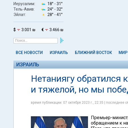
Иерусалим:
18° -
31°
Тель-Авив:
24° -
32°
Эйлат:
28° -
41°
$
3.001 ₪
€
3.466 ₪
ВСЕ НОВОСТИ
ИЗРАИЛЬ
БЛИЖНИЙ ВОСТОК
МИР
ИЗРАИЛЬ
Нетаниягу обратился к
и тяжелой, но мы поб
время публикации: 07 октября 2023 г., 22:35 | последнее о
Премьер-минист
обращением к нац