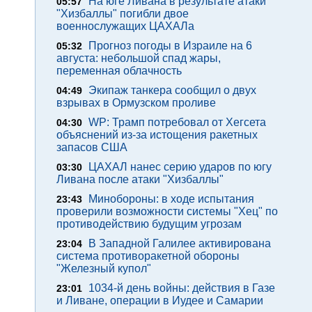
На юге Ливана в результате атаки
05:57
"Хизбаллы" погибли двое
военнослужащих ЦАХАЛа
Прогноз погоды в Израиле на 6
05:32
августа: небольшой спад жары,
переменная облачность
Экипаж танкера сообщил о двух
04:49
взрывах в Ормузском проливе
WP: Трамп потребовал от Хегсета
04:30
объяснений из-за истощения ракетных
запасов США
ЦАХАЛ нанес серию ударов по югу
03:30
Ливана после атаки "Хизбаллы"
Минобороны: в ходе испытания
23:43
проверили возможности системы "Хец" по
противодействию будущим угрозам
В Западной Галилее активирована
23:04
система противоракетной обороны
"Железный купол"
1034-й день войны: действия в Газе
23:01
и Ливане, операции в Иудее и Самарии