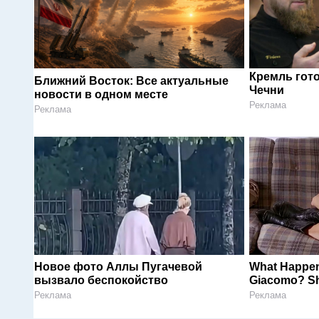
Кремль гот
Ближний Восток: Все актуальные
Чечни
новости в одном месте
Реклама
Реклама
Новое фото Аллы Пугачевой
What Happen
вызвало беспокойство
Giacomo? She
Реклама
Реклама