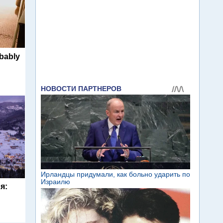
obably
я: