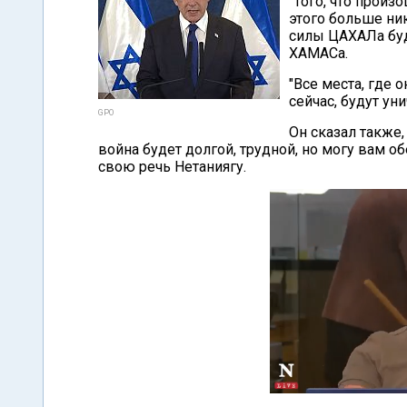
"Того, что произ
этого больше ник
силы ЦАХАЛа буд
ХАМАСа.
"Все места, где 
сейчас, будут ун
GPO
Он сказал также,
война будет долгой, трудной, но могу вам 
свою речь Нетаниягу.