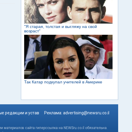
е редакции и устав
Реклама:
advertising@newsru.co.il
и материалов сайта гиперссылка на NEWSru.co.il обязательна.