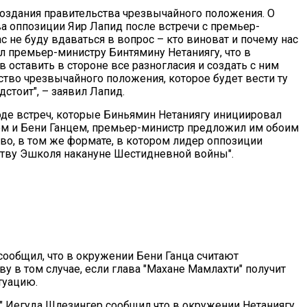
создания правительства чрезвычайного положения. О
ва оппозиции Яир Лапид после встречи с премьер-
ас не буду вдаваться в вопрос – кто виноват и почему нас
зал премьер-министру Бинтямину Нетаниягу, что в
 оставить в стороне все разногласия и создать с ним
тво чрезвычайного положения, которое будет вести ту
стоит", – заявил Лапид.
ходе встреч, которые Биньямин Нетаниягу инициировал
ом и Бени Ганцем, премьер-министр предложил им обоим
во, в том же формате, в котором лидер оппозиции
ству Эшколя накануне Шестидневной войны".
сообщил, что в окружении Бени Ганца считают
 в том случае, если глава "Махане Мамлахти" получит
туацию.
" Иегуда Шлезингер сообщил что в окружении Нетаниягу