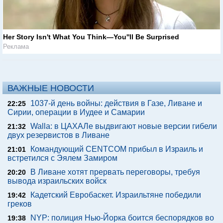
Her Story Isn't What You Think—You''ll Be Surprised
Реклама
ВАЖНЫЕ НОВОСТИ
1037-й день войны: действия в Газе, Ливане и
22:25
Сирии, операции в Иудее и Самарии
Walla: в ЦАХАЛе выдвигают новые версии гибели
21:32
двух резервистов в Ливане
Командующий CENTCOM прибыл в Израиль и
21:01
встретился с Эялем Замиром
В Ливане хотят прервать переговоры, требуя
20:20
вывода израильских войск
Кадетский Евробаскет. Израильтяне победили
19:42
греков
NYP: полиция Нью-Йорка боится беспорядков во
19:38