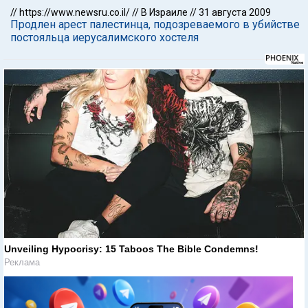
//
https://www.newsru.co.il/
//
В Израиле
//
31 августа 2009
Продлен арест палестинца, подозреваемого в убийстве
постояльца иерусалимского хостеля
Unveiling Hypocrisy: 15 Taboos The Bible Condemns!
Реклама