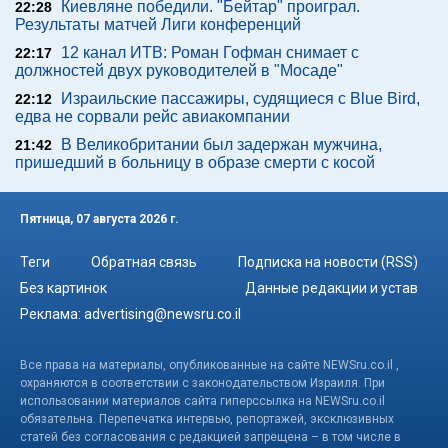
Киевляне победили. "Бейтар" проиграл.
22:28
Результаты матчей Лиги конференций
12 канал ИТВ: Роман Гофман снимает с
22:17
должностей двух руководителей в "Мосаде"
Израильские пассажиры, судящиеся с Blue Bird,
22:12
едва не сорвали рейс авиакомпании
В Великобритании был задержан мужчина,
21:42
пришедший в больницу в образе смерти с косой
Пятница, 07 августа 2026 г.
Теги
Обратная связь
Подписка на новости (RSS)
Без картинок
Данные редакции и устав
Реклама:
advertising@newsru.co.il
Все права на материалы, опубликованные на сайте NEWSru.co.il ,
охраняются в соответствии с законодательством Израиля. При
использовании материалов сайта гиперссылка на NEWSru.co.il
обязательна. Перепечатка интервью, репортажей, эксклюзивных
статей без согласования с редакцией запрещена – в том числе в