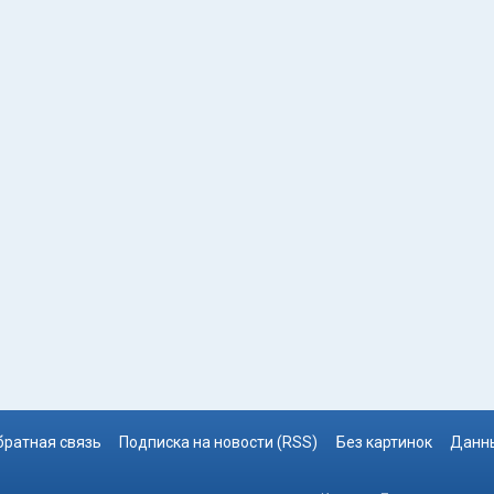
братная связь
Подписка на новости (RSS)
Без картинок
Данны