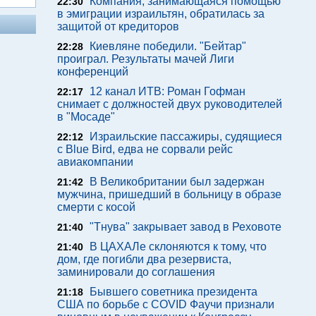
Компания, занимающаяся помощью
22:30
в эмиграции израильтян, обратилась за
защитой от кредиторов
Киевляне победили. "Бейтар"
22:28
проиграл. Результаты мачей Лиги
конференций
12 канал ИТВ: Роман Гофман
22:17
снимает с должностей двух руководителей
в "Мосаде"
Израильские пассажиры, судящиеся
22:12
с Blue Bird, едва не сорвали рейс
авиакомпании
В Великобритании был задержан
21:42
мужчина, пришедший в больницу в образе
смерти с косой
"Тнува" закрывает завод в Реховоте
21:40
В ЦАХАЛе склоняются к тому, что
21:40
дом, где погибли два резервиста,
заминировали до соглашения
Бывшего советника президента
21:18
США по борьбе с COVID Фаучи признали