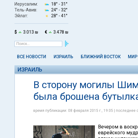
Иерусалим:
18° -
31°
Тель-Авив:
24° -
32°
Эйлат:
28° -
41°
$
3.013 ₪
€
3.478 ₪
ВСЕ НОВОСТИ
ИЗРАИЛЬ
БЛИЖНИЙ ВОСТОК
МИР
ИЗРАИЛЬ
В сторону могилы Шим
была брошена бутылка
время публикации: 08 февраля 2015 г., 19:05 | последнее 
Вечером в воскр
еврейского муд