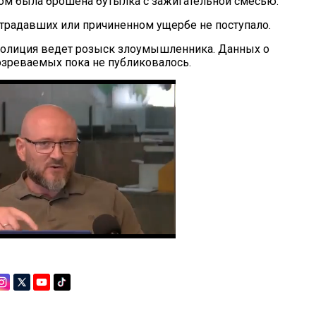
м была брошена бутылка с зажигательной смесью.
традавших или причиненном ущербе не поступало.
полиция ведет розыск злоумышленника. Данных о
зреваемых пока не публиковалось.