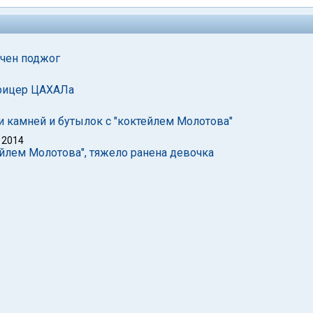
ючен поджог
офицер ЦАХАЛа
 камней и бутылок с "коктейлем Молотова"
 2014
йлем Молотова", тяжело ранена девочка