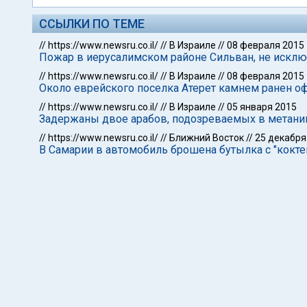
ССЫЛКИ ПО ТЕМЕ
//
https://www.newsru.co.il/
//
В Израиле
//
08 февраля 2015
Пожар в иерусалимском районе Сильван, не искл
//
https://www.newsru.co.il/
//
В Израиле
//
08 февраля 2015
Около еврейского поселка Атерет камнем ранен 
//
https://www.newsru.co.il/
//
В Израиле
//
05 января 2015
Задержаны двое арабов, подозреваемых в метании
//
https://www.newsru.co.il/
//
Ближний Восток
//
25 декабря
В Самарии в автомобиль брошена бутылка с "кокте