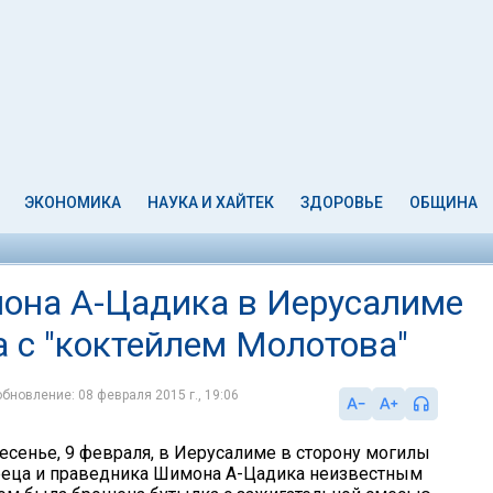
ЭКОНОМИКА
НАУКА И ХАЙТЕК
ЗДОРОВЬЕ
ОБЩИНА
она А-Цадика в Иерусалиме
 с "коктейлем Молотова"
обновление: 08 февраля 2015 г., 19:06
есенье, 9 февраля, в Иерусалиме в сторону могилы
реца и праведника Шимона А-Цадика неизвестным