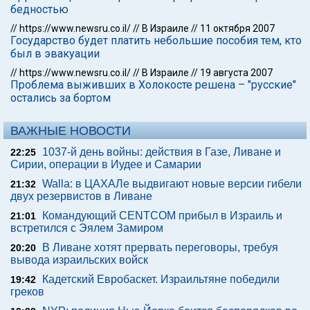
бедностью
//
https://www.newsru.co.il/
//
В Израиле
//
11 октября 2007
Государство будет платить небольшие пособия тем, кто
был в эвакуации
//
https://www.newsru.co.il/
//
В Израиле
//
19 августа 2007
Проблема выживших в Холокосте решена – "русские"
остались за бортом
ВАЖНЫЕ НОВОСТИ
1037-й день войны: действия в Газе, Ливане и
22:25
Сирии, операции в Иудее и Самарии
Walla: в ЦАХАЛе выдвигают новые версии гибели
21:32
двух резервистов в Ливане
Командующий CENTCOM прибыл в Израиль и
21:01
встретился с Эялем Замиром
В Ливане хотят прервать переговоры, требуя
20:20
вывода израильских войск
Кадетский Евробаскет. Израильтяне победили
19:42
греков