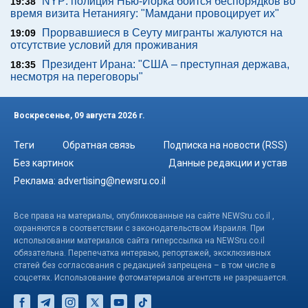
NYP: полиция Нью-Йорка боится беспорядков во
19:38
время визита Нетаниягу: "Мамдани провоцирует их"
Прорвавшиеся в Сеуту мигранты жалуются на
19:09
отсутствие условий для проживания
Президент Ирана: "США – преступная держава,
18:35
несмотря на переговоры"
Воскресенье, 09 августа 2026 г.
Теги
Обратная связь
Подписка на новости (RSS)
Без картинок
Данные редакции и устав
Реклама:
advertising@newsru.co.il
Все права на материалы, опубликованные на сайте NEWSru.co.il ,
охраняются в соответствии с законодательством Израиля. При
использовании материалов сайта гиперссылка на NEWSru.co.il
обязательна. Перепечатка интервью, репортажей, эксклюзивных
статей без согласования с редакцией запрещена – в том числе в
соцсетях. Использование фотоматериалов агентств не разрешается.