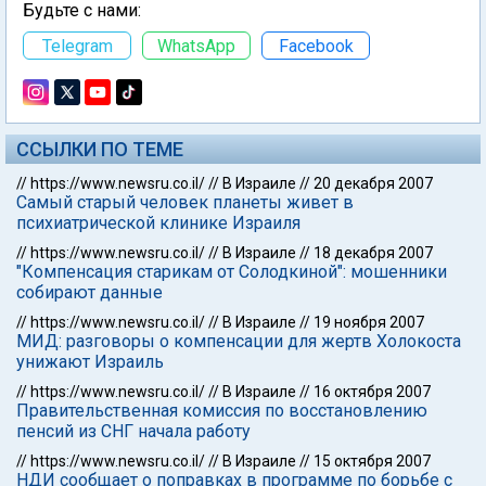
Будьте с нами:
Telegram
WhatsApp
Facebook
ССЫЛКИ ПО ТЕМЕ
//
https://www.newsru.co.il/
//
В Израиле
//
20 декабря 2007
Самый старый человек планеты живет в
психиатрической клинике Израиля
//
https://www.newsru.co.il/
//
В Израиле
//
18 декабря 2007
"Компенсация старикам от Солодкиной": мошенники
собирают данные
//
https://www.newsru.co.il/
//
В Израиле
//
19 ноября 2007
МИД: разговоры о компенсации для жертв Холокоста
унижают Израиль
//
https://www.newsru.co.il/
//
В Израиле
//
16 октября 2007
Правительственная комиссия по восстановлению
пенсий из СНГ начала работу
//
https://www.newsru.co.il/
//
В Израиле
//
15 октября 2007
НДИ сообщает о поправках в программе по борьбе с