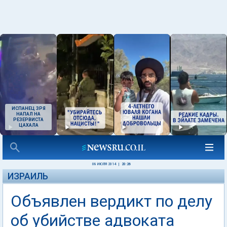
ИСПАНЕЦ ЗРЯ
НАПАЛ НА
РЕЗЕРВИСТА
ЦАХАЛА
08 ИЮЛЯ 2014
|
20:26
ИЗРАИЛЬ
Объявлен вердикт по делу
об убийстве адвоката