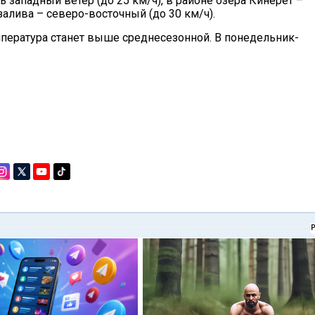
 западный ветер (до 25 км/ч), в районе озера Кинерет –
залива – северо-восточный (до 30 км/ч).
мпература станет выше среднесезонной. В понедельник-