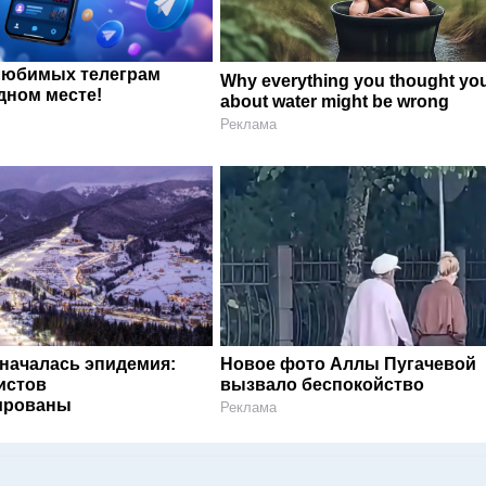
любимых телеграм
Why everything you thought yo
дном месте!
about water might be wrong
Реклама
 началась эпидемия:
Новое фото Аллы Пугачевой
истов
вызвало беспокойство
ированы
Реклама