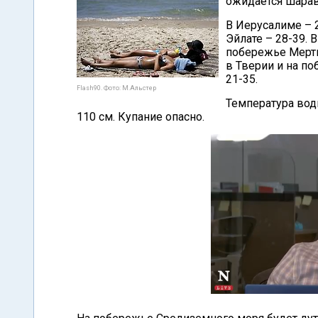
ожидается шарав
В Иерусалиме – 2
Эйлате – 28-39. 
побережье Мертво
в Тверии и на по
21-35.
Flash90. Фото: М.Альстер
Температура вод
110 см. Купание опасно.