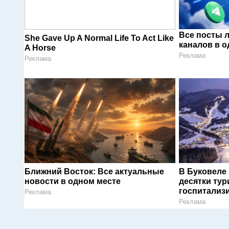
Все посты 
She Gave Up A Normal Life To Act Like
каналов в о
A Horse
Реклама
Реклама
Ближний Восток: Все актуальные
В Буковеле
новости в одном месте
десятки тур
госпитализ
Реклама
Реклама