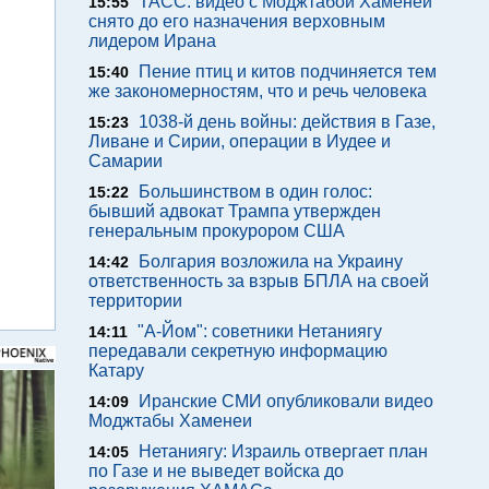
ТАСС: видео с Моджтабой Хаменеи
15:55
снято до его назначения верховным
лидером Ирана
Пение птиц и китов подчиняется тем
15:40
же закономерностям, что и речь человека
1038-й день войны: действия в Газе,
15:23
Ливане и Сирии, операции в Иудее и
Самарии
Большинством в один голос:
15:22
бывший адвокат Трампа утвержден
генеральным прокурором США
Болгария возложила на Украину
14:42
ответственность за взрыв БПЛА на своей
территории
"А-Йом": советники Нетаниягу
14:11
передавали секретную информацию
Катару
Иранские СМИ опубликовали видео
14:09
Моджтабы Хаменеи
Нетаниягу: Израиль отвергает план
14:05
по Газе и не выведет войска до