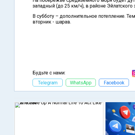
На побережье Средиземного моря будет дуть
западный (до 25 км/ч), в районе Эйлатского 
В субботу – дополнительное потепление. Те
вторник - шарав.
Будьте с нами:
Telegram
WhatsApp
Facebook