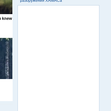
разоружения ХАМАСа
u knew