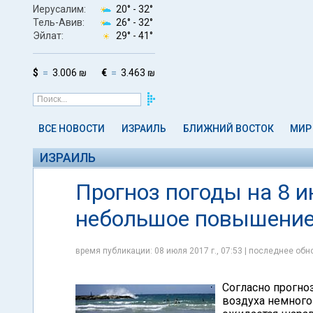
Иерусалим:
20° -
32°
Тель-Авив:
26° -
32°
Эйлат:
29° -
41°
$
3.006 ₪
€
3.463 ₪
ВСЕ НОВОСТИ
ИЗРАИЛЬ
БЛИЖНИЙ ВОСТОК
МИР
ИЗРАИЛЬ
Прогноз погоды на 8 и
небольшое повышение
время публикации: 08 июля 2017 г., 07:53 | последнее обно
Согласно прогноз
воздуха немного