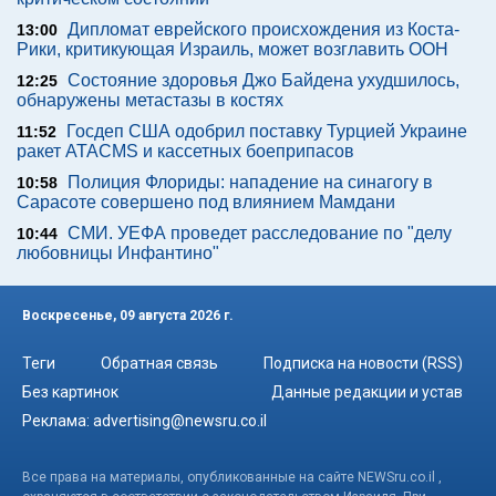
Дипломат еврейского происхождения из Коста-
13:00
Рики, критикующая Израиль, может возглавить ООН
Состояние здоровья Джо Байдена ухудшилось,
12:25
обнаружены метастазы в костях
Госдеп США одобрил поставку Турцией Украине
11:52
ракет ATACMS и кассетных боеприпасов
Полиция Флориды: нападение на синагогу в
10:58
Сарасоте совершено под влиянием Мамдани
СМИ. УЕФА проведет расследование по "делу
10:44
любовницы Инфантино"
Воскресенье, 09 августа 2026 г.
Теги
Обратная связь
Подписка на новости (RSS)
Без картинок
Данные редакции и устав
Реклама:
advertising@newsru.co.il
Все права на материалы, опубликованные на сайте NEWSru.co.il ,