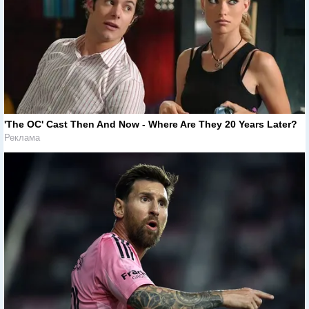
'The OC' Cast Then And Now - Where Are They 20 Years Later?
Реклама