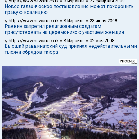
//
https://www.newsru.co.il/
//
В Израиле
//
27 февраля 2009
Новое галахическое постановление может похоронить
правую коалицию
//
https://www.newsru.co.il/
//
В Израиле
//
23 июля 2008
Раввин запретил религиозным солдатам
присутствовать на церемониях с участием женщин
//
https://www.newsru.co.il/
//
В Израиле
//
02 мая 2008
Высший раввинатский суд признал недействительными
тысячи обрядов гиюра