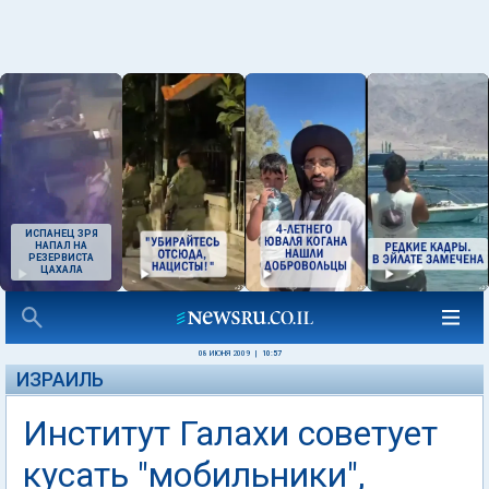
ИСПАНЕЦ ЗРЯ
НАПАЛ НА
РЕЗЕРВИСТА
ЦАХАЛА
08 ИЮНЯ 2009
|
10:57
ИЗРАИЛЬ
Институт Галахи советует
кусать "мобильники",