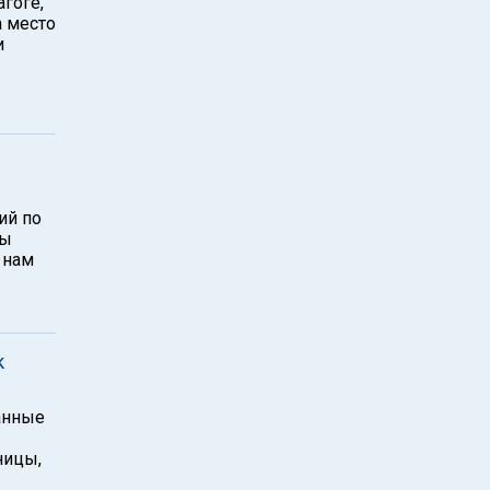
агоге,
а место
и
ы
ий по
мы
 нам
к
анные
ницы,