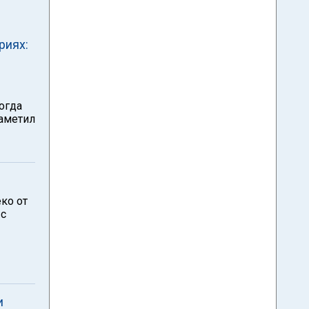
риях:
огда
заметил
еко от
 с
и