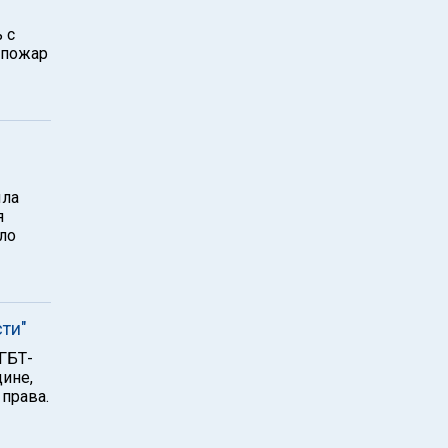
 с
 пожар
ыла
я
ло
ти"
ГБТ-
ине,
права.