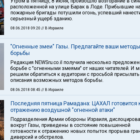
Утром в пятницу, 8 июня, произошло возгорание в син
расположенной на улице Барак в Лоде. Прибывшие н
пожарные бригады потушили огонь, успевший нанест
серьезный ущерб зданию.
08.06.2018 09:20
// В Израиле
"Огненные змеи" Газы. Предлагайте ваши метод
борьбы
Редакция NEWSru.co.il получила несколько предложен
борьбе с "огненными змеями" от наших читателей. И 
решили обратиться к аудитории с просьбой присылать
описания возможных методов борьбы.
08.06.2018 08:45
// В Израиле
Последняя пятница Рамадана: ЦАХАЛ готовится 
отражению воздушной "огненной атаки"
Подразделения Армии обороны Израиля, дислоциров
вокруг Газы, приведены в состояние повышенной
готовности к отражению новых попыток прорыва гра
диверсий и обстрелов.