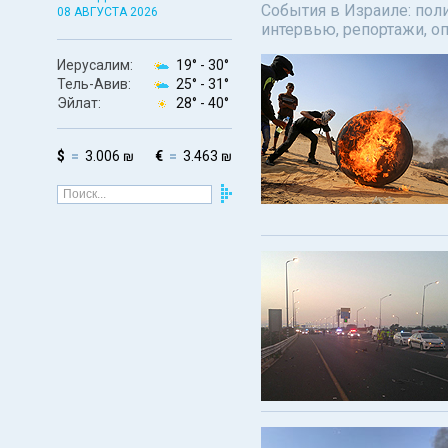
События в Израиле: поли
08 АВГУСТА 2026
интервью, репортажи, о
Иерусалим:
19° -
30°
Тель-Авив:
25° -
31°
Эйлат:
28° -
40°
$
3.006 ₪
€
3.463 ₪