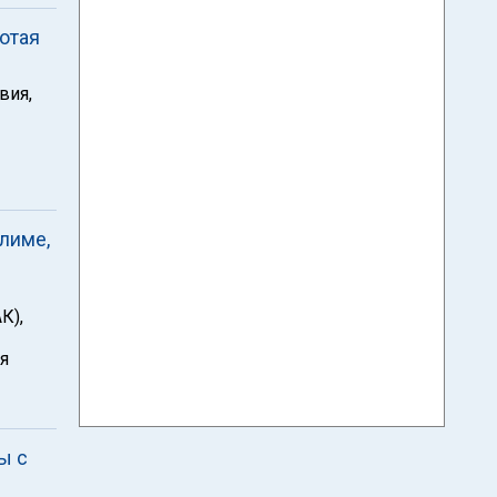
отая
вия,
лиме,
К),
я
ы с