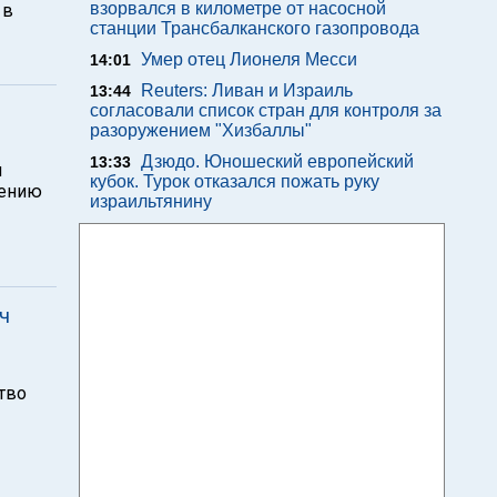
взорвался в километре от насосной
 в
станции Трансбалканского газопровода
Умер отец Лионеля Месси
14:01
Reuters: Ливан и Израиль
13:44
согласовали список стран для контроля за
разоружением "Хизбаллы"
Дзюдо. Юношеский европейский
13:33
и
кубок. Турок отказался пожать руку
нению
израильтянину
ч
тво