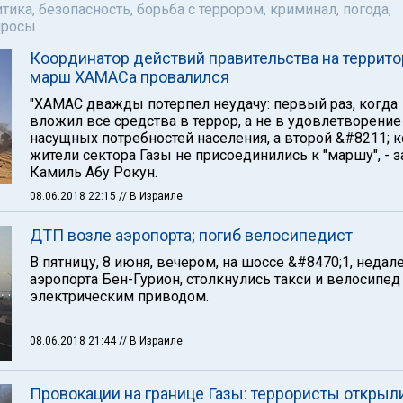
тика, безопасность, борьба с террором, криминал, погода,
просы
Координатор действий правительства на террито
марш ХАМАСа провалился
"ХАМАС дважды потерпел неудачу: первый раз, когда
вложил все средства в террор, а не в удовлетворение
насущных потребностей населения, а второй &#8211; к
жители сектора Газы не присоединились к "маршу", - 
Камиль Абу Рокун.
08.06.2018 22:15
// В Израиле
ДТП возле аэропорта; погиб велосипедист
В пятницу, 8 июня, вечером, на шоссе &#8470;1, недал
аэропорта Бен-Гурион, столкнулись такси и велосипед
электрическим приводом.
08.06.2018 21:44
// В Израиле
Провокации на границе Газы: террористы открыл