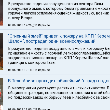
В результате падения запущенного из сектора Газы
воздушного змея, к которому была привязана емкость
горячей легковоспламеняющейся жидкостью, возник
в лесу Беэри.
08.06.2018 14:26
// В Израиле
"Огненный змей" привел к пожару на КПП "Керем
Шалом", пострадал один военнослужащий
В результате падения воздушного змея, к которому б
привязана емкость с горячей легковоспламеняющейс
жидкостью, возник пожар на КПП "Керем Шалом" око
границы с сектором Газы.
08.06.2018 13:18
// В Израиле
В Тель-Авиве проходит юбилейный "парад гордос
В мероприятии участвуют десятки тысяч активистов Л
общины и граждан, не имеющих отношения к этой общ
но поддерживающих борьбу геев и лесбиянок за свои 
08.06.2018 13:00
// В Израиле