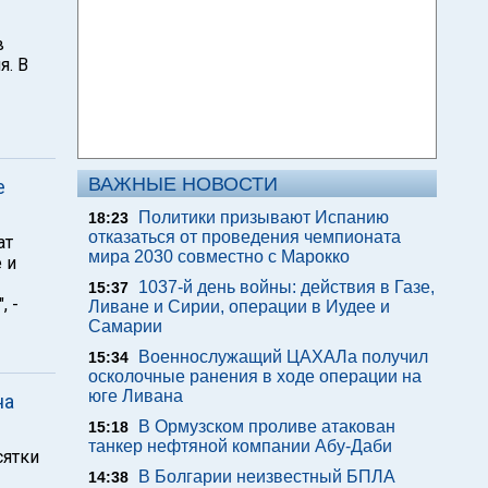
в
я. В
ВАЖНЫЕ НОВОСТИ
е
Политики призывают Испанию
18:23
отказаться от проведения чемпионата
ат
мира 2030 совместно с Марокко
 и
1037-й день войны: действия в Газе,
15:37
, -
Ливане и Сирии, операции в Иудее и
Самарии
Военнослужащий ЦАХАЛа получил
15:34
осколочные ранения в ходе операции на
юге Ливана
на
В Ормузском проливе атакован
15:18
танкер нефтяной компании Абу-Даби
сятки
В Болгарии неизвестный БПЛА
14:38