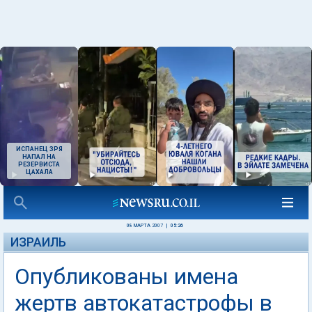
ИСПАНЕЦ ЗРЯ
НАПАЛ НА
РЕЗЕРВИСТА
ЦАХАЛА
08 МАРТА 2007
|
05:26
ИЗРАИЛЬ
Опубликованы имена
жертв автокатастрофы в