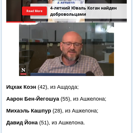
4-летний Юваль Коган найден
Read More
добровольцами
Ицхак Коэн
(42), из Ашдода;
Аарон Бен-Йегошуа
(55), из Ашкелона;
Михаэль Кашпур
(28), из Ашкелона;
Давид Йона
(51), из Ашкелона.