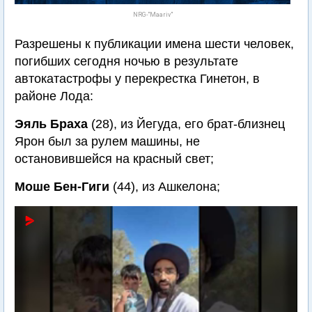
NRG-"Maariv"
Разрешены к публикации имена шести человек,
погибших сегодня ночью в результате
автокатастрофы у перекрестка Гинетон, в
районе Лода:
Эяль Браха
(28), из Йегуда, его брат-близнец
Ярон был за рулем машины, не
остановившейся на красный свет;
Моше Бен-Гиги
(44), из Ашкелона;