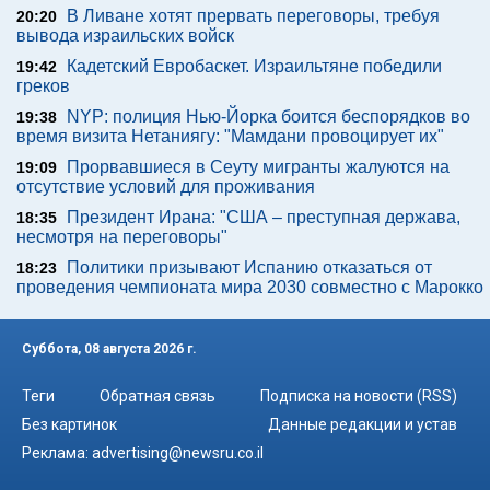
В Ливане хотят прервать переговоры, требуя
20:20
вывода израильских войск
Кадетский Евробаскет. Израильтяне победили
19:42
греков
NYP: полиция Нью-Йорка боится беспорядков во
19:38
время визита Нетаниягу: "Мамдани провоцирует их"
Прорвавшиеся в Сеуту мигранты жалуются на
19:09
отсутствие условий для проживания
Президент Ирана: "США – преступная держава,
18:35
несмотря на переговоры"
Политики призывают Испанию отказаться от
18:23
проведения чемпионата мира 2030 совместно с Марокко
Суббота, 08 августа 2026 г.
Теги
Обратная связь
Подписка на новости (RSS)
Без картинок
Данные редакции и устав
Реклама:
advertising@newsru.co.il