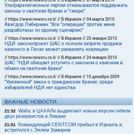
//
https://www.newsru.co.il/
//
В Израиле
//
07 марта 2010
Ультрарелигиозные партии отказываются поддержать
законы о светских браках и "гиюре"
//
https://www.newsru.co.il/
//
В Израиле
//
04 марта 2010
Авигдор Либерман: "Все "операции" против меня
разработаны по одному сценарию"
//
https://www.newsru.co.il/
//
В Израиле
//
25 января 2010
НДИ: законопроект ШАС о полном запрете продажи
квасного в Песах может развалить коалицию
//
https://www.newsru.co.il/
//
В Израиле
//
24 января 2010
ШАС: "НДИ обещает уступить с законом о квасном в
обмен на светские браки"
//
https://www.newsru.co.il/
//
В Израиле
//
10 декабря 2009
"Урезанный" закон о гражданских браках: среди
избирателей НДИ нет единства
ВАЖНЫЕ НОВОСТИ
Walla: в ЦАХАЛе выдвигают новые версии гибели
21:32
двух резервистов в Ливане
Командующий CENTCOM прибыл в Израиль и
21:01
встретился с Эялем Замиром