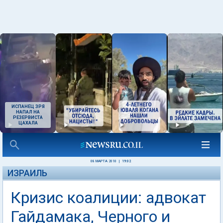
ИСПАНЕЦ ЗРЯ
НАПАЛ НА
РЕЗЕРВИСТА
ЦАХАЛА
08 МАРТА 2010
|
19:02
ИЗРАИЛЬ
Кризис коалиции: адвокат
Гайдамака, Черного и