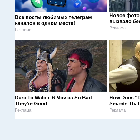
Новое фото
Все посты любимых телеграм
вызвало бе
каналов в одном месте!
Реклама
Реклама
Dare To Watch: 6 Movies So Bad
How Does "D
They're Good
Secrets Tha
Реклама
Реклама