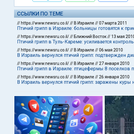
ССЫЛКИ ПО ТЕМЕ
//
https://www.newsru.co.il/
//
В Израиле
//
07 марта 2011
Птичий грипп в Израиле: больницы готовятся к пр
//
https://www.newsru.co.il/
//
Ближний Восток
//
13 мая 201
Птичий грипп в Туль-Кареме: усиливается контрол
//
https://www.newsru.co.il/
//
В Израиле
//
06 мая 2010
В Израиль вернулся птичий грипп: подтвержден диа
//
https://www.newsru.co.il/
//
В Израиле
//
27 января 2010
Птичий грипп в Израиле: птицефермы 8 поселков п
//
https://www.newsru.co.il/
//
В Израиле
//
26 января 2010
В Израиль вернулся птичий грипп: заражены куры