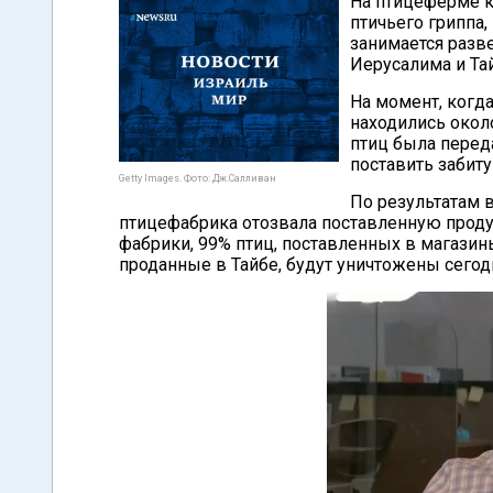
На птицеферме 
птичьего гриппа
занимается разв
Иерусалима и Та
На момент, когд
находились около
птиц была перед
поставить забиту
Getty Images. Фото: Дж.Салливан
По результатам 
птицефабрика отозвала поставленную прод
фабрики, 99% птиц, поставленных в магази
проданные в Тайбе, будут уничтожены сегод