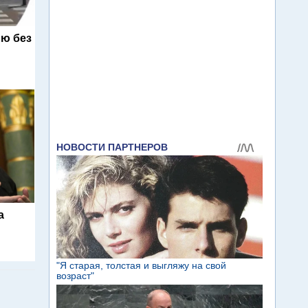
ю без
а