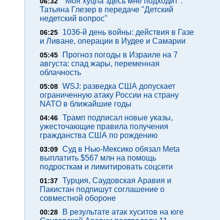
"Моя хуцпа здесь мне подходит".
06:32
Татьяна Глезер в передаче "Детский
недетский вопрос"
1036-й день войны: действия в Газе
06:25
и Ливане, операции в Иудее и Самарии
Прогноз погоды в Израиле на 7
05:45
августа: спад жары, переменная
облачность
WSJ: разведка США допускает
05:08
ограниченную атаку России на страну
NATO в ближайшие годы
Трамп подписал новые указы,
04:46
ужесточающие правила получения
гражданства США по рождению
Суд в Нью-Мексико обязал Meta
03:09
выплатить $567 млн на помощь
подросткам и лимитировать соцсети
Турция, Саудовская Аравия и
01:37
Пакистан подпишут соглашение о
совместной обороне
В результате атак хуситов на юге
00:28