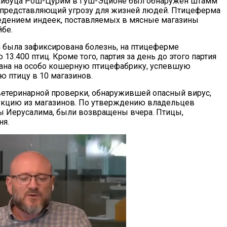
кибуца Рош-Цурим в Гуш-Эционе был обнаружен штамм
, представляющий угрозу для жизней людей. Птицеферма
едением индеек, поставляемых в мясные магазины
йбе.
а была зафиксирована болезнь, на птицеферме
 13.400 птиц. Кроме того, партия за день до этого партия
ана на особо кошерную птицефабрику, успевшую
ю птицу в 10 магазинов.
ветеринарной проверки, обнаружившей опасный вирус,
укцию из магазинов. По утверждению владельцев
ны Иерусалима, были возвращены вчера. Птицы,
ня.