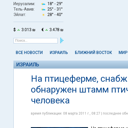
Иерусалим:
18° -
29°
Тель-Авив:
25° -
31°
Эйлат:
28° -
40°
$
3.013 ₪
€
3.478 ₪
ВСЕ НОВОСТИ
ИЗРАИЛЬ
БЛИЖНИЙ ВОСТОК
МИР
ИЗРАИЛЬ
На птицеферме, снаб
обнаружен штамм птич
человека
время публикации: 08 марта 2011 г., 08:27 | последнее обн