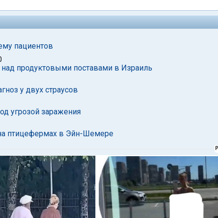
иему пациентов
0
ь над продуктовыми поставами в Израиль
гноз у двух страусов
од угрозой заражения
 на птицефермах в Эйн-Шемере