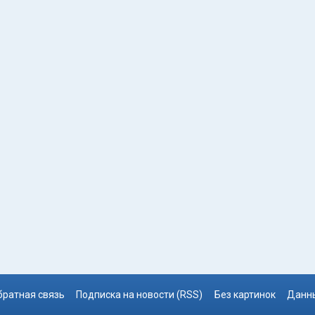
братная связь
Подписка на новости (RSS)
Без картинок
Данны