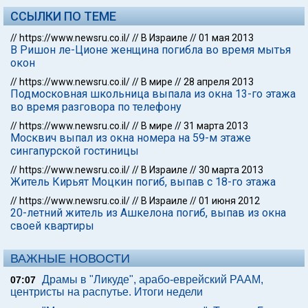
ССЫЛКИ ПО ТЕМЕ
//
https://www.newsru.co.il/
//
В Израиле
//
01 мая 2013
В Ришон ле-Ционе женщина погибла во время мытья
окон
//
https://www.newsru.co.il/
//
В мире
//
28 апреля 2013
Подмосковная школьница выпала из окна 13-го этажа
во время разговора по телефону
//
https://www.newsru.co.il/
//
В мире
//
31 марта 2013
Москвич выпал из окна номера на 59-м этаже
сингапурской гостиницы
//
https://www.newsru.co.il/
//
В Израиле
//
30 марта 2013
Житель Кирьят Моцкин погиб, выпав с 18-го этажа
//
https://www.newsru.co.il/
//
В Израиле
//
01 июня 2012
20-летний житель из Ашкелона погиб, выпав из окна
своей квартиры
ВАЖНЫЕ НОВОСТИ
Драмы в "Ликуде", арабо-еврейский РААМ,
07:07
центристы на распутье. Итоги недели