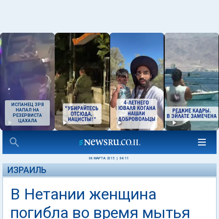
ИСПАНЕЦ ЗРЯ
НАПАЛ НА
РЕЗЕРВИСТА
ЦАХАЛА
08 МАРТА 2015
|
04:11
ИЗРАИЛЬ
В Нетании женщина
погибла во время мытья