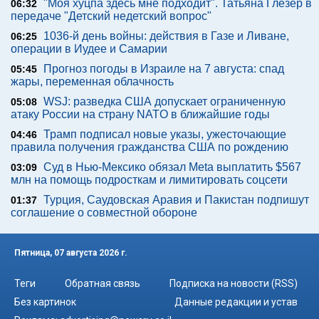
"Моя хуцпа здесь мне подходит". Татьяна Глезер в
06:32
передаче "Детский недетский вопрос"
1036-й день войны: действия в Газе и Ливане,
06:25
операции в Иудее и Самарии
Прогноз погоды в Израиле на 7 августа: спад
05:45
жары, переменная облачность
WSJ: разведка США допускает ограниченную
05:08
атаку России на страну NATO в ближайшие годы
Трамп подписал новые указы, ужесточающие
04:46
правила получения гражданства США по рождению
Суд в Нью-Мексико обязал Meta выплатить $567
03:09
млн на помощь подросткам и лимитировать соцсети
Турция, Саудовская Аравия и Пакистан подпишут
01:37
соглашение о совместной обороне
Пятница, 07 августа 2026 г.
Теги
Обратная связь
Подписка на новости (RSS)
Без картинок
Данные редакции и устав