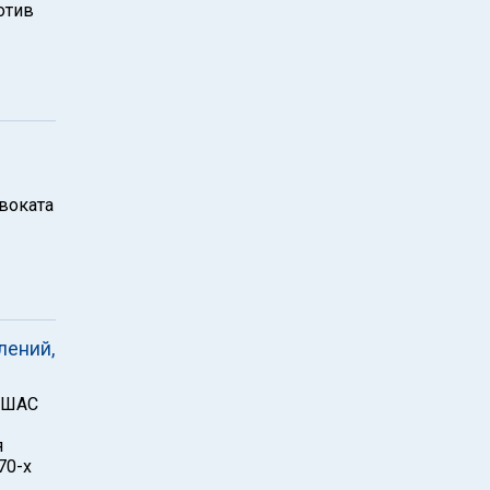
отив
воката
лений,
я ШАС
я
70-х