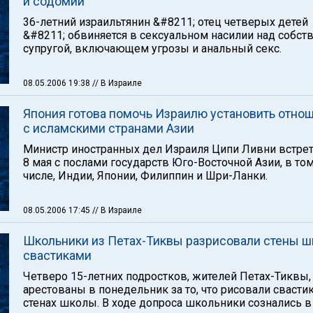
и содомии
36-летний израильтянин &#8211; отец четверых детей
&#8211; обвиняется в сексуальном насилии над собст
супругой, включающем угрозы и анальный секс.
08.05.2006 19:38
// В Израиле
Япония готова помочь Израилю установить отно
с исламскими странами Азии
Министр иностранных дел Израиля Ципи Ливни встре
8 мая с послами государств Юго-Восточной Азии, в то
числе, Индии, Японии, Филиппин и Шри-Ланки.
08.05.2006 17:45
// В Израиле
Школьники из Петах-Тиквы разрисовали стены 
свастиками
Четверо 15-летних подростков, жителей Петах-Тиквы,
арестованы в понедельник за то, что рисовали свасти
стенах школы. В ходе допроса школьники сознались в