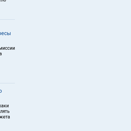
ресы
омиссии
а
о
хаки
влять
джета