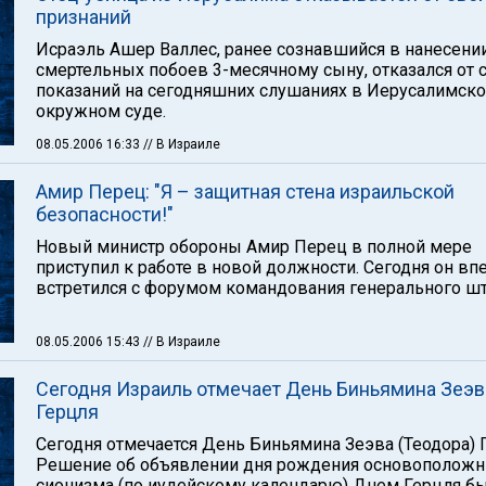
признаний
Исраэль Ашер Валлес, ранее сознавшийся в нанесени
смертельных побоев 3-месячному сыну, отказался от 
показаний на сегодняшних слушаниях в Иерусалимск
окружном суде.
08.05.2006 16:33
// В Израиле
Амир Перец: "Я – защитная стена израильской
безопасности!"
Новый министр обороны Амир Перец в полной мере
приступил к работе в новой должности. Сегодня он в
встретился с форумом командования генерального шт
08.05.2006 15:43
// В Израиле
Сегодня Израиль отмечает День Биньямина Зеэв
Герцля
Сегодня отмечается День Биньямина Зеэва (Теодора) 
Решение об объявлении дня рождения основоположн
сионизма (по иудейскому календарю) Днем Герцля б