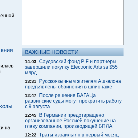
венной
шения
ВАЖНЫЕ НОВОСТИ
Саудовский фонд PIF и партнеры
14:03
тилась
завершили покупку Electronic Arts за $55
м
млрд
Русскоязычным жителям Ашкелона
13:31
предъявлены обвинения в шпионаже
После решения БАГАЦа
12:47
раввинские суды могут прекратить работу
школы
с 9 августа
В Германии предотвращено
12:45
организованное Россией покушение на
главу компании, производящей БПЛА
ки на
Траты израильтян в первый месяц
12:22