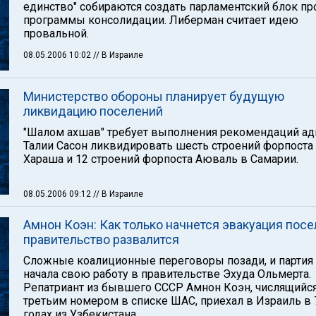
единство" собираются создать парламентский блок пр
программы консолидации. Либерман считает идею
провальной.
08.05.2006 10:02
// В Израиле
Министерство обороны планирует будущую
ликвидацию поселений
"Шалом ахшав" требует выполнения рекомендаций ад
Талии Сасон ликвидировать шесть строений форпоста
Хараша и 12 строений форпоста Аюваль в Самарии.
08.05.2006 09:12
// В Израиле
Амнон Коэн: Как только начнется эвакуация посе
правительство развалится
Сложные коалиционные переговоры позади, и парти
начала свою работу в правительстве Эхуда Ольмерта.
Репатриант из бывшего СССР Амнон Коэн, числящийс
третьим номером в списке ШАС, приехал в Израиль в 
годах из Узбекистана.