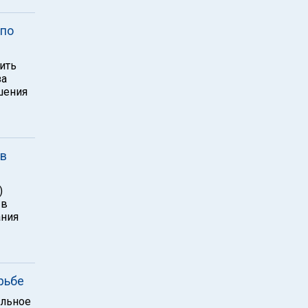
 по
ить
за
шения
 в
)
 в
ания
рьбе
альное