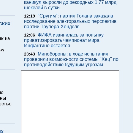
каникул выросли до рекордных 1,77 млрд
шекелей в сутки
"Сругим": партия Голана заказала
12:19
исследование электоральных перспектив
ских
партии Трупера-Хенделя
ФИФА извинилась за попытку
12:06
к на
приватизировать чемпионат мира.
Инфантино остается
ву
Минобороны: в ходе испытания
23:43
проверили возможности системы "Хец" по
противодействию будущим угрозам
по
оны
ество
их