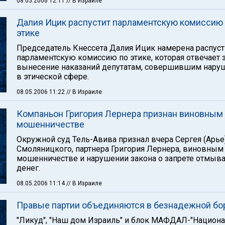
08.05.2006 12:11
// В Израиле
Далия Ицик распустит парламентскую комиссию
этике
Председатель Кнессета Далия Ицик намерена распуст
парламентскую комиссию по этике, которая отвечает 
вынесение наказаний депутатам, совершившим нару
в этической сфере.
08.05.2006 11:22
// В Израиле
Компаньон Григория Лернера признан виновным
мошенничестве
Окружной суд Тель-Авива признал вчера Сергея (Арье
Смоляницкого, партнера Григория Лернера, виновным
мошенничестве и нарушении закона о запрете отмыв
денег.
08.05.2006 11:14
// В Израиле
Правые партии объединяются в безнадежной бо
"Ликуд", "Наш дом Израиль" и блок МАФДАЛ-"Национ