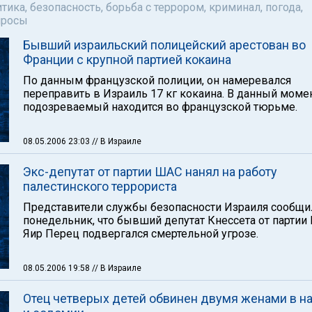
тика, безопасность, борьба с террором, криминал, погода,
просы
Бывший израильский полицейский арестован во
Франции с крупной партией кокаина
По данным французской полиции, он намеревался
переправить в Израиль 17 кг кокаина. В данный моме
подозреваемый находится во французской тюрьме.
08.05.2006 23:03
// В Израиле
Экс-депутат от партии ШАС нанял на работу
палестинского террориста
Представители службы безопасности Израиля сообщи
понедельник, что бывший депутат Кнессета от партии
Яир Перец подвергался смертельной угрозе.
08.05.2006 19:58
// В Израиле
Отец четверых детей обвинен двумя женами в н