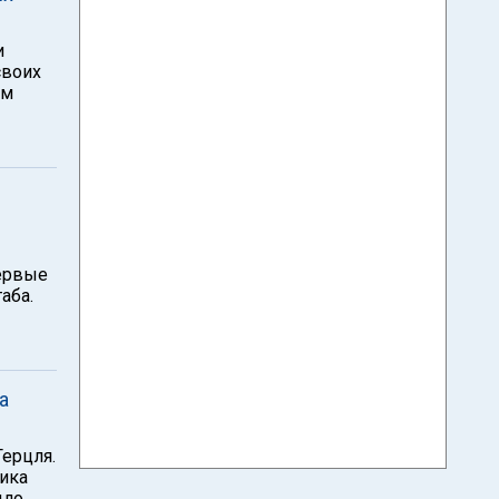
и
своих
ом
первые
аба.
а
Герцля.
ика
ыло