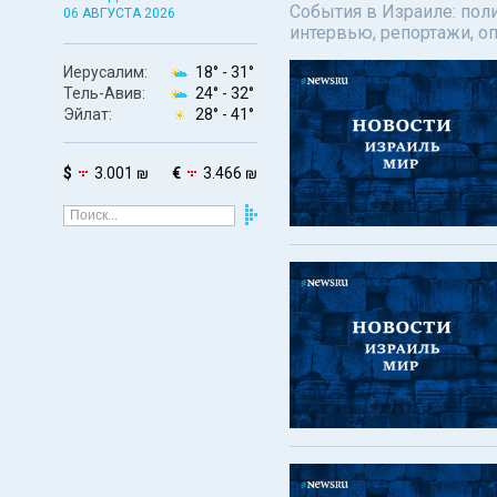
События в Израиле: поли
06 АВГУСТА 2026
интервью, репортажи, о
Иерусалим:
18° -
31°
Тель-Авив:
24° -
32°
Эйлат:
28° -
41°
$
3.001 ₪
€
3.466 ₪