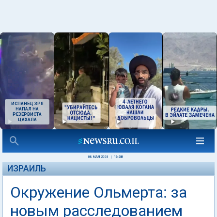
ИСПАНЕЦ ЗРЯ
НАПАЛ НА
РЕЗЕРВИСТА
ЦАХАЛА
08 МАЯ 2008
|
16:38
ИЗРАИЛЬ
Окружение Ольмерта: за
новым расследованием