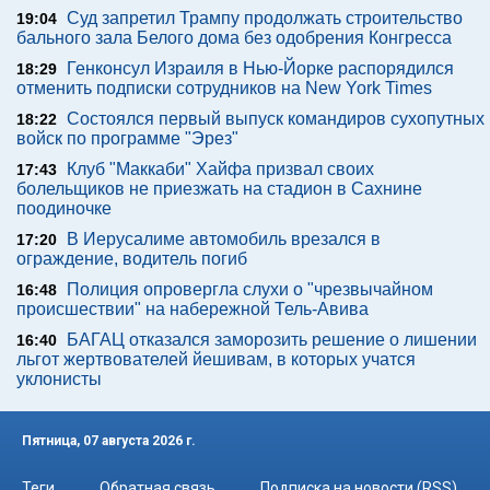
Суд запретил Трампу продолжать строительство
19:04
бального зала Белого дома без одобрения Конгресса
Генконсул Израиля в Нью-Йорке распорядился
18:29
отменить подписки сотрудников на New York Times
Состоялся первый выпуск командиров сухопутных
18:22
войск по программе "Эрез"
Клуб "Маккаби" Хайфа призвал своих
17:43
болельщиков не приезжать на стадион в Сахнине
поодиночке
В Иерусалиме автомобиль врезался в
17:20
ограждение, водитель погиб
Полиция опровергла слухи о "чрезвычайном
16:48
происшествии" на набережной Тель-Авива
БАГАЦ отказался заморозить решение о лишении
16:40
льгот жертвователей йешивам, в которых учатся
уклонисты
Пятница, 07 августа 2026 г.
Теги
Обратная связь
Подписка на новости (RSS)