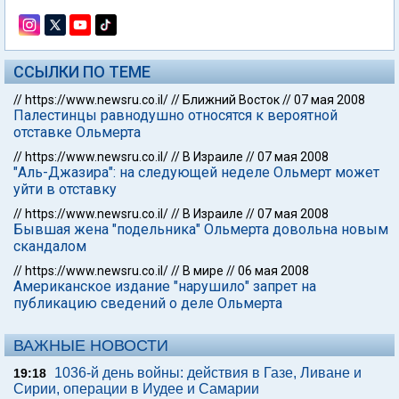
ССЫЛКИ ПО ТЕМЕ
//
https://www.newsru.co.il/
//
Ближний Восток
//
07 мая 2008
Палестинцы равнодушно относятся к вероятной
отставке Ольмерта
//
https://www.newsru.co.il/
//
В Израиле
//
07 мая 2008
"Аль-Джазира": на следующей неделе Ольмерт может
уйти в отставку
//
https://www.newsru.co.il/
//
В Израиле
//
07 мая 2008
Бывшая жена "подельника" Ольмерта довольна новым
скандалом
//
https://www.newsru.co.il/
//
В мире
//
06 мая 2008
Американское издание "нарушило" запрет на
публикацию сведений о деле Ольмерта
ВАЖНЫЕ НОВОСТИ
1036-й день войны: действия в Газе, Ливане и
19:18
Сирии, операции в Иудее и Самарии