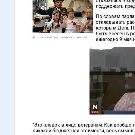
отказались в хо
поддержать пред
По словам парла
откладывать рас
которым День П
быть внесен в р
Фото: Евгений Брестовицкий, strana.co.il
ежегодно 9 мая 
"Это плевок в лицо ветеранам. Как вообще 
никакой бюджетной стоимости, весь смысл 