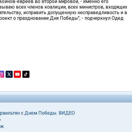
воинов-евреев во Второй мировой, - именно его
ываю всех членов коалиции, всех министров, входящих
дательству, исправить допущенную несправедливость и в
оект о праздновании Дня Победы", - подчеркнул Одед
зраильтян с Днем Победы. ВИДЕО
7
аж