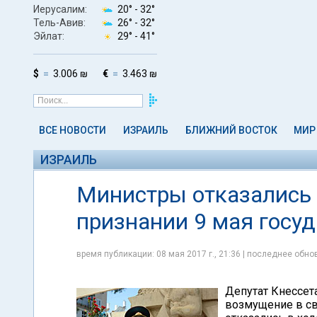
Иерусалим:
20° -
32°
Тель-Авив:
26° -
32°
Эйлат:
29° -
41°
$
3.006 ₪
€
3.463 ₪
ВСЕ НОВОСТИ
ИЗРАИЛЬ
БЛИЖНИЙ ВОСТОК
МИР
ИЗРАИЛЬ
Министры отказались 
признании 9 мая госу
время публикации: 08 мая 2017 г., 21:36 | последнее обнов
Депутат Кнессет
возмущение в св