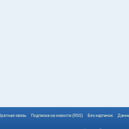
братная связь
Подписка на новости (RSS)
Без картинок
Данны