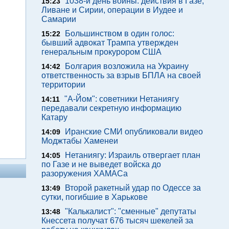
1038-й день войны: действия в Газе,
15:23
Ливане и Сирии, операции в Иудее и
Самарии
Большинством в один голос:
15:22
бывший адвокат Трампа утвержден
генеральным прокурором США
Болгария возложила на Украину
14:42
ответственность за взрыв БПЛА на своей
территории
"А-Йом": советники Нетаниягу
14:11
передавали секретную информацию
Катару
Иранские СМИ опубликовали видео
14:09
Моджтабы Хаменеи
Нетаниягу: Израиль отвергает план
14:05
по Газе и не выведет войска до
разоружения ХАМАСа
Второй ракетный удар по Одессе за
13:49
сутки, погибшие в Харькове
"Калькалист": "сменные" депутаты
13:48
Кнессета получат 676 тысяч шекелей за