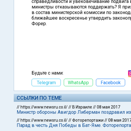
справедливости и увековечивание подвига 
министры отказываются поддержать? Я приз
в состав министерской комиссии по законо
ближайшее воскресенье утвердить законопр
Форер.
Будьте с нами:
Telegram
WhatsApp
Facebook
ССЫЛКИ ПО ТЕМЕ
//
https://www.newsru.co.il/
//
В Израиле
//
08 мая 2017
Министр обороны Авигдор Либерман поздравил и
//
https://www.newsru.co.il/
//
Фоторепортажи
//
08 мая 201
Парад в честь Дня Победы в Бат-Яме. Фоторепорт