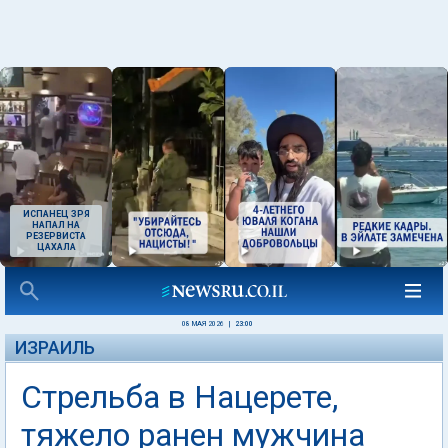
ИСПАНЕЦ ЗРЯ
НАПАЛ НА
РЕЗЕРВИСТА
ЦАХАЛА
08 МАЯ 2026
|
23:00
ИЗРАИЛЬ
Стрельба в Нацерете,
тяжело ранен мужчина