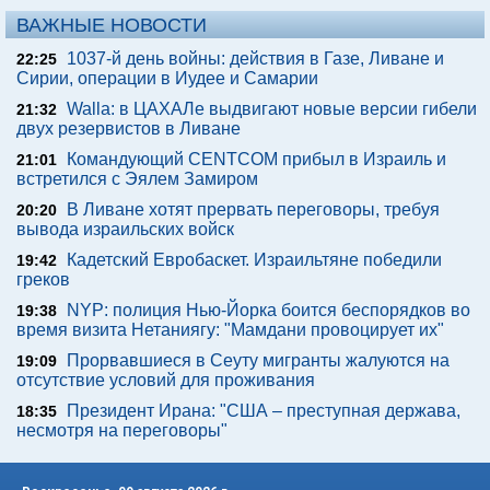
ВАЖНЫЕ НОВОСТИ
1037-й день войны: действия в Газе, Ливане и
22:25
Сирии, операции в Иудее и Самарии
Walla: в ЦАХАЛе выдвигают новые версии гибели
21:32
двух резервистов в Ливане
Командующий CENTCOM прибыл в Израиль и
21:01
встретился с Эялем Замиром
В Ливане хотят прервать переговоры, требуя
20:20
вывода израильских войск
Кадетский Евробаскет. Израильтяне победили
19:42
греков
NYP: полиция Нью-Йорка боится беспорядков во
19:38
время визита Нетаниягу: "Мамдани провоцирует их"
Прорвавшиеся в Сеуту мигранты жалуются на
19:09
отсутствие условий для проживания
Президент Ирана: "США – преступная держава,
18:35
несмотря на переговоры"