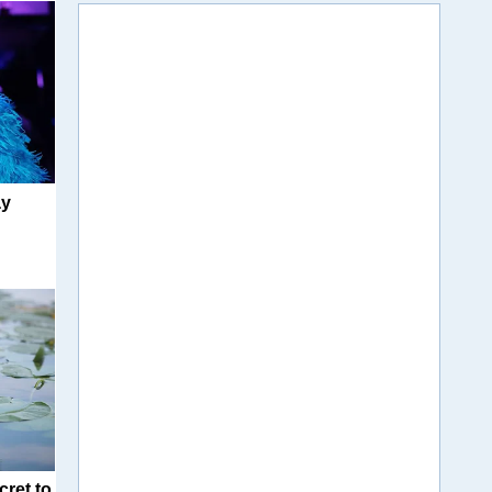
ay
cret to