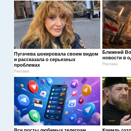
Ближний Во
Пугачева шокировала своим видом
новости в 
и рассказала о серьезных
Реклама
проблемах
Реклама
Все посты любимых телеграм
Кремль гот