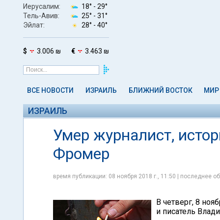
Иерусалим:
18° -
29°
Тель-Авив:
25° -
31°
Эйлат:
28° -
40°
$
3.006 ₪
€
3.463 ₪
ВСЕ НОВОСТИ
ИЗРАИЛЬ
БЛИЖНИЙ ВОСТОК
МИР
ИЗРАИЛЬ
Умер журналист, исто
Фромер
время публикации: 08 ноября 2018 г., 11:50 | последнее об
В четверг, 8 ноя
и писатель Влад