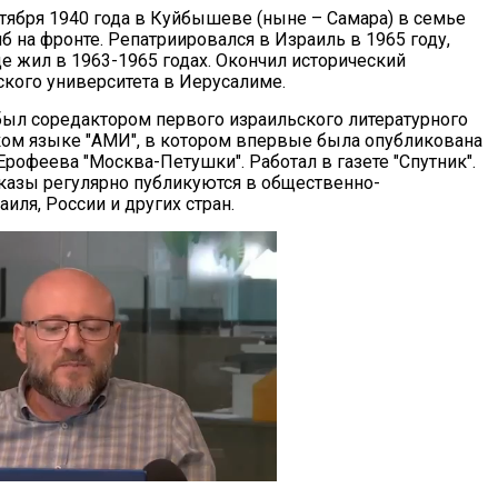
ктября 1940 года в Куйбышеве (ныне – Самара) в семье
иб на фронте. Репатриировался в Израиль в 1965 году,
е жил в 1963-1965 годах. Окончил исторический
ского университета в Иерусалиме.
 был соредактором первого израильского литературного
ком языке "АМИ", в котором впервые была опубликована
Ерофеева "Москва-Петушки". Работал в газете "Спутник".
сказы регулярно публикуются в общественно-
иля, России и других стран.