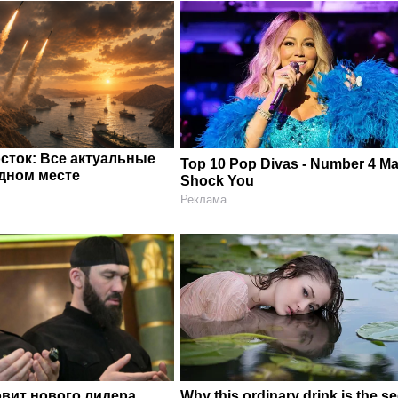
сток: Все актуальные
Top 10 Pop Divas - Number 4 M
одном месте
Shock You
Реклама
овит нового лидера
Why this ordinary drink is the se