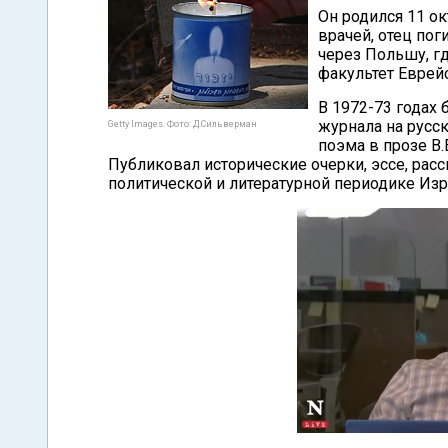
Он родился 11 о
врачей, отец пог
через Польшу, гд
факультет Еврей
В 1972-73 годах
журнала на русс
Getty Images. Фото: Д.Сильверман
поэма в прозе В.
Публиковал исторические очерки, эссе, рас
политической и литературной периодике Изра