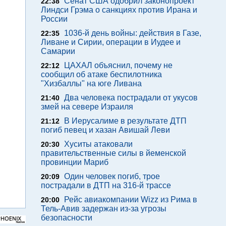
Сенат США одобрил законопроект
22:38
Линдси Грэма о санкциях против Ирана и
России
1036-й день войны: действия в Газе,
22:35
Ливане и Сирии, операции в Иудее и
Самарии
ЦАХАЛ объяснил, почему не
22:12
сообщил об атаке беспилотника
"Хизбаллы" на юге Ливана
Два человека пострадали от укусов
21:40
змей на севере Израиля
В Иерусалиме в результате ДТП
21:12
погиб певец и хазан Авишай Леви
Хуситы атаковали
20:30
правительственные силы в йеменской
провинции Мариб
Один человек погиб, трое
20:09
пострадали в ДТП на 316-й трассе
Рейс авиакомпании Wizz из Рима в
20:00
Тель-Авив задержан из-за угрозы
безопасности