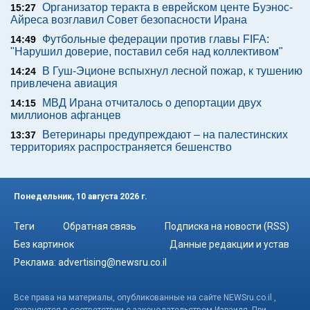
Организатор теракта в еврейском центе Буэнос-
15:27
Айреса возглавил Совет безопасности Ирана
Футбольные федерации против главы FIFA:
14:49
"Нарушил доверие, поставил себя над коллективом"
В Гуш-Эционе вспыхнул лесной пожар, к тушению
14:24
привлечена авиация
МВД Ирана отчиталось о депортации двух
14:15
миллионов афганцев
Ветеринары предупреждают – на палестинских
13:37
территориях распространяется бешенство
Понедельник, 10 августа 2026 г.
Теги
Обратная связь
Подписка на новости (RSS)
Без картинок
Данные редакции и устав
Реклама:
advertising@newsru.co.il
Все права на материалы, опубликованные на сайте NEWSru.co.il ,
охраняются в соответствии с законодательством Израиля. При