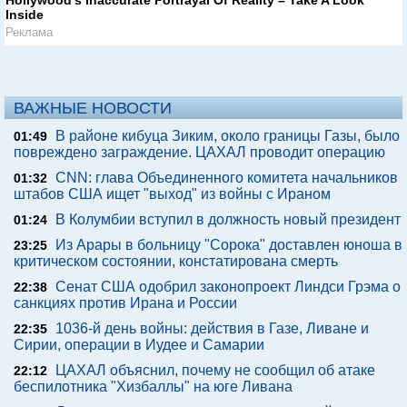
Hollywood's Inaccurate Portrayal Of Reality – Take A Look
Inside
Реклама
ВАЖНЫЕ НОВОСТИ
В районе кибуца Зиким, около границы Газы, было
01:49
повреждено заграждение. ЦАХАЛ проводит операцию
CNN: глава Объединенного комитета начальников
01:32
штабов США ищет "выход" из войны с Ираном
В Колумбии вступил в должность новый президент
01:24
Из Арары в больницу "Сорока" доставлен юноша в
23:25
критическом состоянии, констатирована смерть
Сенат США одобрил законопроект Линдси Грэма о
22:38
санкциях против Ирана и России
1036-й день войны: действия в Газе, Ливане и
22:35
Сирии, операции в Иудее и Самарии
ЦАХАЛ объяснил, почему не сообщил об атаке
22:12
беспилотника "Хизбаллы" на юге Ливана