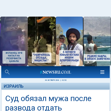
ИСПАНЕЦ ЗРЯ
НАПАЛ НА
РЕЗЕРВИСТА
ЦАХАЛА
08 ОКТЯБРЯ 2008
|
02:52
ИЗРАИЛЬ
Суд обязал мужа после
развода отдать