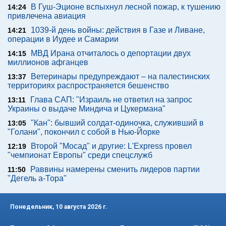
В Гуш-Эционе вспыхнул лесной пожар, к тушению
14:24
привлечена авиация
1039-й день войны: действия в Газе и Ливане,
14:21
операции в Иудее и Самарии
МВД Ирана отчиталось о депортации двух
14:15
миллионов афганцев
Ветеринары предупреждают – на палестинских
13:37
территориях распространяется бешенство
Глава САП: "Израиль не ответил на запрос
13:11
Украины о выдаче Миндича и Цукермана"
"Кан": бывший солдат-одиночка, служивший в
13:05
"Голани", покончил с собой в Нью-Йорке
Второй "Мосад" и другие: L'Express провел
12:19
"чемпионат Европы" среди спецслужб
Раввины намерены сменить лидеров партии
11:50
"Дегель а-Тора"
Понедельник, 10 августа 2026 г.