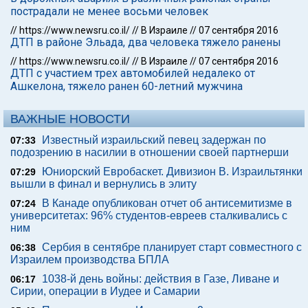
пострадали не менее восьми человек
//
https://www.newsru.co.il/
//
В Израиле
//
07 сентября 2016
ДТП в районе Эльада, два человека тяжело ранены
//
https://www.newsru.co.il/
//
В Израиле
//
07 сентября 2016
ДТП с участием трех автомобилей недалеко от
Ашкелона, тяжело ранен 60-летний мужчина
ВАЖНЫЕ НОВОСТИ
Известный израильский певец задержан по
07:33
подозрению в насилии в отношении своей партнерши
Юниорский Евробаскет. Дивизион В. Израильтянки
07:29
вышли в финал и вернулись в элиту
В Канаде опубликован отчет об антисемитизме в
07:24
университетах: 96% студентов-евреев сталкивались с
ним
Сербия в сентябре планирует старт совместного с
06:38
Израилем производства БПЛА
1038-й день войны: действия в Газе, Ливане и
06:17
Сирии, операции в Иудее и Самарии