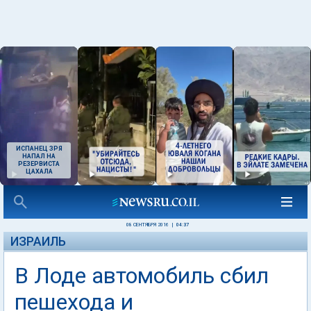
ИСПАНЕЦ ЗРЯ
НАПАЛ НА
РЕЗЕРВИСТА
ЦАХАЛА
08 СЕНТЯБРЯ 2016
|
04:37
ИЗРАИЛЬ
В Лоде автомобиль сбил
пешехода и