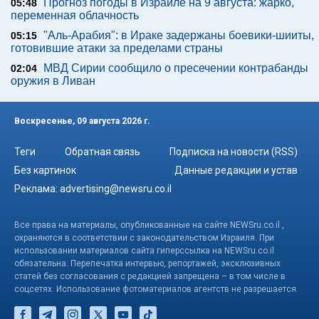
Прогноз погоды в Израиле на 9 августа: жарко,
05:48
переменная облачность
"Аль-Арабия": в Ираке задержаны боевики-шииты,
05:15
готовившие атаки за пределами страны
МВД Сирии сообщило о пресечении контрабанды
02:04
оружия в Ливан
Воскресенье, 09 августа 2026 г.
Теги
Обратная связь
Подписка на новости (RSS)
Без картинок
Данные редакции и устав
Реклама:
advertising@newsru.co.il
Все права на материалы, опубликованные на сайте NEWSru.co.il ,
охраняются в соответствии с законодательством Израиля. При
использовании материалов сайта гиперссылка на NEWSru.co.il
обязательна. Перепечатка интервью, репортажей, эксклюзивных
статей без согласования с редакцией запрещена – в том числе в
соцсетях. Использование фотоматериалов агентств не разрешается.