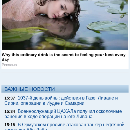
Why this ordinary drink is the secret to feeling your best every
day
Реклама
ВАЖНЫЕ НОВОСТИ
1037-й день войны: действия в Газе, Ливане и
15:37
Сирии, операции в Иудее и Самарии
Военнослужащий ЦАХАЛа получил осколочные
15:34
ранения в ходе операции на юге Ливана
В Ормузском проливе атакован танкер нефтяной
15:18
компании Абу-Даби