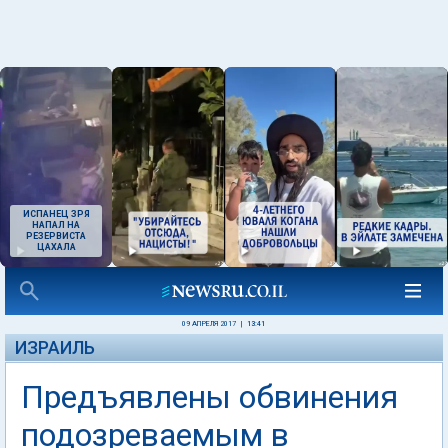
ИСПАНЕЦ ЗРЯ
НАПАЛ НА
РЕЗЕРВИСТА
ЦАХАЛА
09 АПРЕЛЯ 2017
|
13:41
ИЗРАИЛЬ
Предъявлены обвинения
подозреваемым в