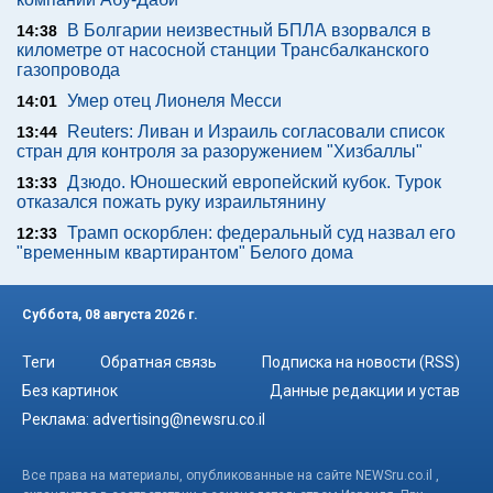
В Болгарии неизвестный БПЛА взорвался в
14:38
километре от насосной станции Трансбалканского
газопровода
Умер отец Лионеля Месси
14:01
Reuters: Ливан и Израиль согласовали список
13:44
стран для контроля за разоружением "Хизбаллы"
Дзюдо. Юношеский европейский кубок. Турок
13:33
отказался пожать руку израильтянину
Трамп оскорблен: федеральный суд назвал его
12:33
"временным квартирантом" Белого дома
Суббота, 08 августа 2026 г.
Теги
Обратная связь
Подписка на новости (RSS)
Без картинок
Данные редакции и устав
Реклама:
advertising@newsru.co.il
Все права на материалы, опубликованные на сайте NEWSru.co.il ,