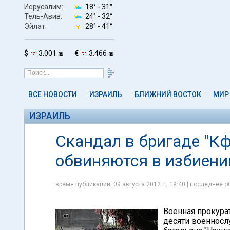
Иерусалим:
18° -
31°
Тель-Авив:
24° -
32°
Эйлат:
28° -
41°
$
3.001 ₪
€
3.466 ₪
ВСЕ НОВОСТИ
ИЗРАИЛЬ
БЛИЖНИЙ ВОСТОК
МИР
ИЗРАИЛЬ
Скандал в бригаде "К
обвиняются в избиени
время публикации: 09 августа 2012 г., 19:40 | последнее об
Военная прокура
десяти военносл