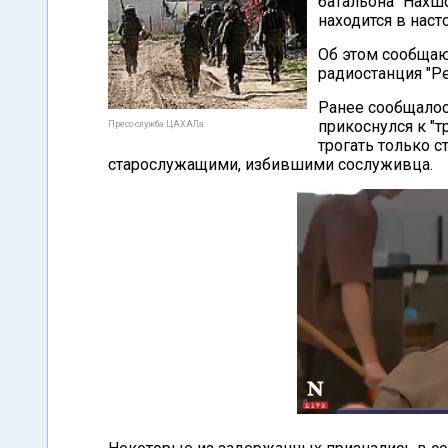
батальона "Нахш
находится в нас
Об этом сообщают
радиостанция "Ре
Ранее сообщалось
прикоснулся к "т
Пресс-служба ЦАХАЛа
трогать только с
старослужащими, избившими сослуживца.