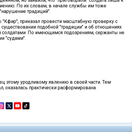
еянном, но заявили, что "приговорили" солдата лишь к
биению. По их словам, в начале службы им тоже
 "нарушение традиций".
 "Кфир", приказал провести масштабную проверку с
о существовании подобной "традиции" и об отношениях
солдатами. По имеющимся подозрениям, сержанты не
ми "судами".
ец этому уродливому явлению в своей части. Тем
ал, оказалась практически расформирована.