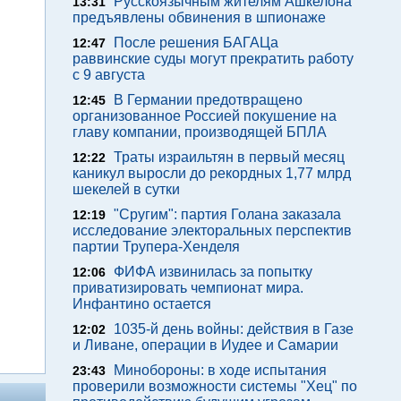
Русскоязычным жителям Ашкелона
13:31
предъявлены обвинения в шпионаже
После решения БАГАЦа
12:47
раввинские суды могут прекратить работу
с 9 августа
В Германии предотвращено
12:45
организованное Россией покушение на
главу компании, производящей БПЛА
Траты израильтян в первый месяц
12:22
каникул выросли до рекордных 1,77 млрд
шекелей в сутки
"Сругим": партия Голана заказала
12:19
исследование электоральных перспектив
партии Трупера-Хенделя
ФИФА извинилась за попытку
12:06
приватизировать чемпионат мира.
Инфантино остается
1035-й день войны: действия в Газе
12:02
и Ливане, операции в Иудее и Самарии
Минобороны: в ходе испытания
23:43
проверили возможности системы "Хец" по