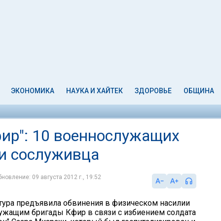
ЭКОНОМИКА
НАУКА И ХАЙТЕК
ЗДОРОВЬЕ
ОБЩИНА
фир": 10 военнослужащих
и сослуживца
новление: 09 августа 2012 г., 19:52
тура предъявила обвинения в физическом насилии
ужащим бригады Кфир в связи с избиением солдата