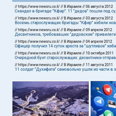
//
https://www.newsru.co.il/
//
В Израиле
//
06 августа 2012
Скандал в бригаде "Кфир": 11 "дедов" пошли под су
//
https://www.newsru.co.il/
//
В Израиле
//
03 августа 2012
Восемь старослужащих бригады "Кфир" избили но
//
https://www.newsru.co.il/
//
В Израиле
//
09 апреля 2012
Десантников, требовавших "дедовские" привилеги
//
https://www.newsru.co.il/
//
В Израиле
//
04 апреля 2012
Офицер получил 14 суток ареста за "шутливое" изб
//
https://www.newsru.co.il/
//
В Израиле
//
10 октября 2011
Очередной бунт старослужащих: десантники отправ
//
https://www.newsru.co.il/
//
В Израиле
//
11 августа 2011
11 солдат "Духифата" самовольно ушли из части в 