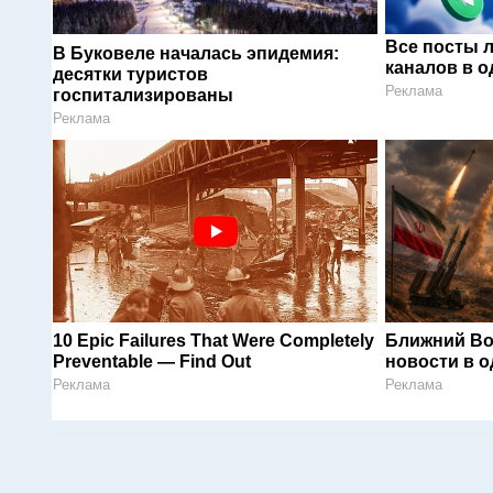
Все посты 
В Буковеле началась эпидемия:
каналов в о
десятки туристов
Реклама
госпитализированы
Реклама
10 Epic Failures That Were Completely
Ближний Во
Preventable — Find Out
новости в 
Реклама
Реклама