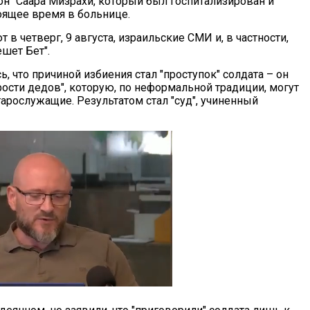
он" Саара Мизрахи, который был госпитализирован и
тоящее время в больнице.
 в четверг, 9 августа, израильские СМИ и, в частности,
шет Бет".
, что причиной избиения стал "проступок" солдата – он
рости дедов", которую, по неформальной традиции, могут
тарослужащие. Результатом стал "суд", учиненный