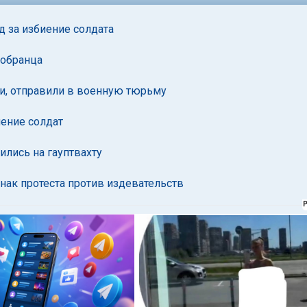
д за избиение солдата
вобранца
и, отправили в военную тюрьму
иение солдат
ились на гауптвахту
знак протеста против издевательств