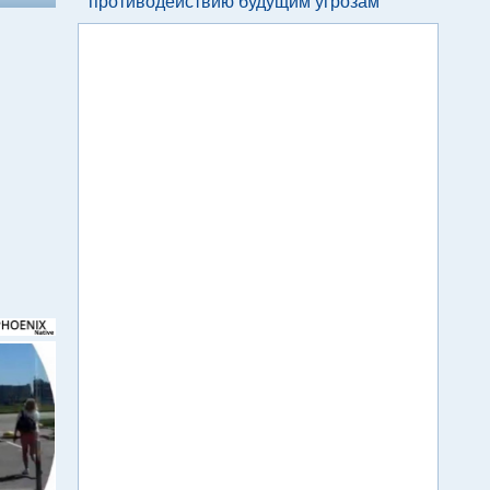
противодействию будущим угрозам