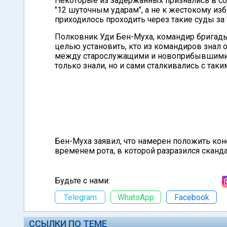
Некоторые из задержанных признались в сод
"12 шуточным ударам", а не к жестокому из
приходилось проходить через такие суды за
Полковник Уди Бен-Муха, командир бригады
целью установить, кто из командиров знал 
между старослужащими и новоприбывшими 
только знали, но и сами сталкивались с таки
Бен-Муха заявил, что намерен положить кон
временем рота, в которой разразился сканд
Будьте с нами:
Telegram
WhatsApp
Facebook
ССЫЛКИ ПО ТЕМЕ