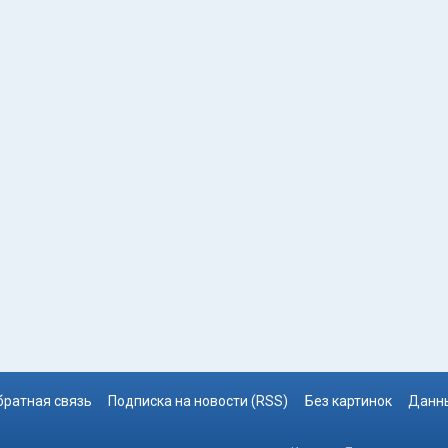
братная связь
Подписка на новости (RSS)
Без картинок
Данны