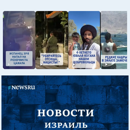
ИСПАНЕЦ ЗРЯ
НАПАЛ НА
РЕЗЕРВИСТА
ЦАХАЛА