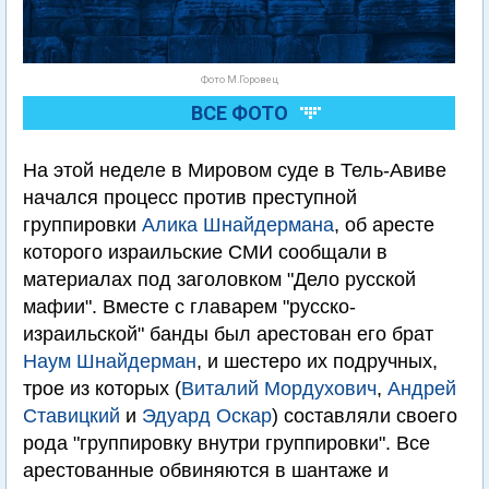
Фото М.Горовец
ВСЕ ФОТО
На этой неделе в Мировом суде в Тель-Авиве
начался процесс против преступной
группировки
Алика Шнайдермана
, об аресте
которого израильские СМИ сообщали в
материалах под заголовком "Дело русской
мафии". Вместе с главарем "русско-
израильской" банды был арестован его брат
Наум Шнайдерман
, и шестеро их подручных,
трое из которых (
Виталий Мордухович
,
Андрей
Ставицкий
и
Эдуард Оскар
) составляли своего
рода "группировку внутри группировки". Все
арестованные обвиняются в шантаже и