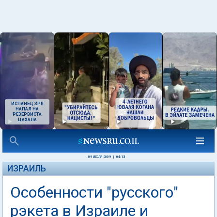
ИСПАНЕЦ ЗРЯ
НАПАЛ НА
РЕЗЕРВИСТА
ЦАХАЛА
09 ИЮЛЯ 2009
|
04:13
ИЗРАИЛЬ
Особенности "русского"
рэкета в Израиле и