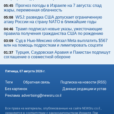
Прогноз погоды в Израиле на 7 августа: спад
05:45
жары, переменная облачность
WSJ: разведка США допускает ограниченную
05:08
атаку России на страну NATO в ближайшие годы
Трамп подписал новые указы, ужесточающие
04:46
правила получения гражданства США по рождению
Суд в Нью-Мексико обязал Meta выплатить $567
03:09
млн на помощь подросткам и лимитировать соцсети
Турция, Саудовская Аравия и Пакистан подпишут
01:37
соглашение о совместной обороне
Пятница, 07 августа 2026 г.
Теги
Обратная связь
Подписка на новости (RSS)
Без картинок
Данные редакции и устав
Реклама:
advertising@newsru.co.il
Все права на материалы, опубликованные на сайте NEWSru.co.il ,
охраняются в соответствии с законодательством Израиля. При