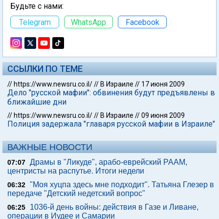
Будьте с нами:
Telegram
WhatsApp
Facebook
ССЫЛКИ ПО ТЕМЕ
//
https://www.newsru.co.il/
//
В Израиле
//
17 июня 2009
Дело "русской мафии": обвинения будут предъявлены в
ближайшие дни
//
https://www.newsru.co.il/
//
В Израиле
//
09 июня 2009
Полиция задержала "главаря русской мафии в Израиле"
ВАЖНЫЕ НОВОСТИ
Драмы в "Ликуде", арабо-еврейский РААМ,
07:07
центристы на распутье. Итоги недели
"Моя хуцпа здесь мне подходит". Татьяна Глезер в
06:32
передаче "Детский недетский вопрос"
1036-й день войны: действия в Газе и Ливане,
06:25
операции в Иудее и Самарии