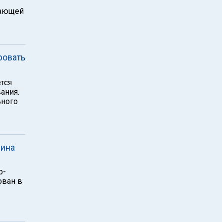
жающей
ровать
тся
ания.
ьного
чина
р-
ован в