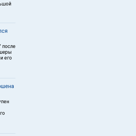
льшой
лся
" после
дшеры
и его
ершена
упен
го