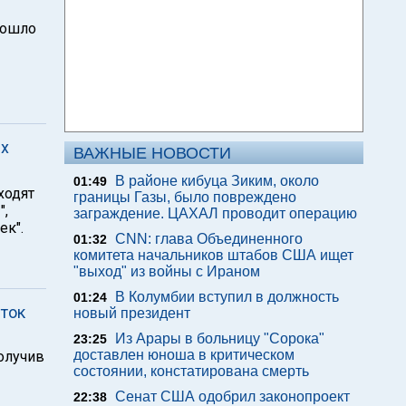
зошло
их
ВАЖНЫЕ НОВОСТИ
В районе кибуца Зиким, около
01:49
ходят
границы Газы, было повреждено
",
заграждение. ЦАХАЛ проводит операцию
ек".
CNN: глава Объединенного
01:32
комитета начальников штабов США ищет
"выход" из войны с Ираном
В Колумбии вступил в должность
01:24
сток
новый президент
Из Арары в больницу "Сорока"
23:25
доставлен юноша в критическом
олучив
состоянии, констатирована смерть
Сенат США одобрил законопроект
22:38