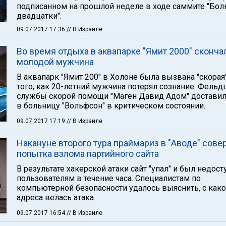
подписанном на прошлой неделе в ходе саммите "Бо
двадцатки".
09.07.2017 17:36
// В Израиле
Во время отдыха в аквапарке "Ямит 2000" сконча
молодой мужчина
В аквапарк "Ямит 200" в Холоне была вызвана "скорая
того, как 20-летний мужчина потерял сознание. Фель
службы скорой помощи "Маген Давид Адом" доставил
в больницу "Вольфсон" в критическом состоянии.
09.07.2017 17:19
// В Израиле
Накануне второго тура праймариз в "Аводе" сов
попытка взлома партийного сайта
В результате хакерской атаки сайт "упал" и был недост
пользователям в течение часа. Специалистам по
компьютерной безопасности удалось выяснить, с како
адреса велась атака.
09.07.2017 16:54
// В Израиле