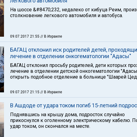
легкового автомобиля
На шоссе &#8470;232, недалеко от кибуца Реим, прои
столкновение легкового автомобиля и автобуса.
09.07.2017 21:55
// В Израиле
БАГАЦ отклонил иск родителей детей, проходящ
лечение в отделении онкогематологии "Адасы"
БАГАЦ отклонил просьбу родителей, дети которых про
лечение в отделении детской онкогематологии "Адасы
открыть подобное отделение в больнице "Шаарей Цед
09.07.2017 21:15
// В Израиле
В Ашдоде от удара током погиб 15-летний подро
Поднявшись на крышу дома, подросток случайно
прикоснулся к оголенному электрическому кабелю. П
удар током, он скончался на месте.