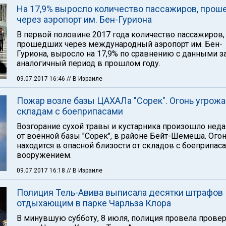
На 17,9% выросло количество пассажиров, про
через аэропорт им. Бен-Гуриона
В первой половине 2017 года количество пассажиров,
прошедших через международный аэропорт им. Бен-
Гуриона, выросло на 17,9% по сравнению с данными з
аналогичный период в прошлом году.
09.07.2017 16:46
// В Израиле
Пожар возле базы ЦАХАЛа "Сорек". Огонь угрожа
складам с боеприпасами
Возгорание сухой травы и кустарника произошло нед
от военной базы "Сорек", в районе Бейт-Шемеша. Ого
находится в опасной близости от складов с боеприпас
вооружением.
09.07.2017 16:18
// В Израиле
Полиция Тель-Авива выписала десятки штрафов
отдыхающим в парке Чарльза Клора
В минувшую субботу, 8 июля, полиция провела провер