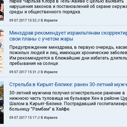
парке Чарльза Клора в Тель-Авиве с целью выявить
нарушения законов и постановлений об охране окру
среды и общественного порядка.
09.07.2017 15:52
// В Израиле
Минздрав рекомендует израильтянам скорректи
свои планы с учетом жары
Предупреждение минздрава, в первую очередь, касае
пожилых людей и лиц, имеющих хронические заболев
Им рекомендуется в ближайшие дни избегать длител
пребывания на солнце .
09.07.2017 15:31
// В Израиле
Стрельба в Кирьят-Бялике: ранен 30-летний муж
30-летний мужчина получил огнестрельное ранение в
нижнюю часть туловища на бульваре Хен в районе Цу
Шалом в Кирьят-Бялике. Пострадавший госпитализир
больницу "Рамбам" в Хайфе.
09.07.2017 15:17
// В Израиле