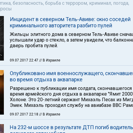
тика, безопасность, борьба с террором, криминал, погода,
просы
Инцидент в северном Тель-Авиве: окно соседей
криминального авторитета разбито пулей
Жильцы элитного дома в северном Тель-Авиве снача
услышали удар о стекло, а затем увидели, что балконн
дверь пробита пулей.
09.07.2017 22:47
// В Израиле
Опубликовано имя военнослужащего, скончавше
во время отдыха в аквапарке
Разрешено к публикации имя солдата, скончавшегося
время армейского дня отдыха в аквапарке "Ямит 2000
Холоне. Это 20-летний сержант Михаэль Песах из Миг
Эмек. Михаэль проходил службу на авиабазе ВВС Рам
09.07.2017 22:18
// В Израиле
На 232-м шоссе в результате ДТП погиб водитель