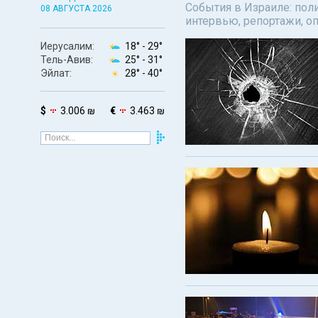
События в Израиле: поли
08 АВГУСТА 2026
интервью, репортажи, о
Иерусалим:
18° -
29°
Тель-Авив:
25° -
31°
Эйлат:
28° -
40°
$
3.006 ₪
€
3.463 ₪