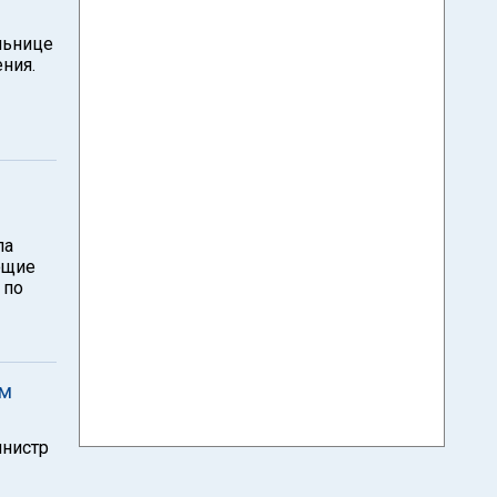
льнице
ния.
ла
ющие
 по
ем
инистр