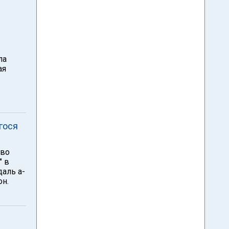
ла
ая
гося
 во
" в
даль а-
он.