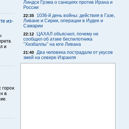
Линдси Грэма о санкциях против Ирана и
России
1036-й день войны: действия в Газе,
22:35
те из-
Ливане и Сирии, операции в Иудее и
Самарии
ЦАХАЛ объяснил, почему не
22:12
ы
сообщил об атаке беспилотника
ерета.
"Хизбаллы" на юге Ливана
л и
Два человека пострадали от укусов
21:40
змей на севере Израиля
"
х горок
н в
ие.
в