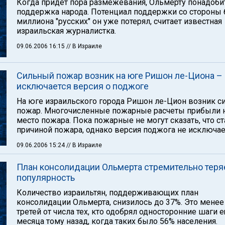
Когда придет пора размежевания, Ольмерту понадоби
поддержка народа. Потенциал поддержки со стороны 
миллиона "русских" он уже потерял, считает известная
израильская журналистка.
09.06.2006 16:15
// В Израиле
Сильный пожар возник на юге Ришон ле-Циона –
исключается версия о поджоге
На юге израильского города Ришон ле-Цион возник 
пожар. Многочисленные пожарные расчеты прибыли 
место пожара. Пока пожарные не могут сказать, что с
причиной пожара, однако версия поджога не исключае
09.06.2006 15:24
// В Израиле
План консолидации Ольмерта стремительно теря
популярность
Количество израильтян, поддерживающих план
консолидации Ольмерта, снизилось до 37%. Это менее
третей от числа тех, кто одобрял односторонние шаги 
месяца тому назад, когда таких было 56% населения.