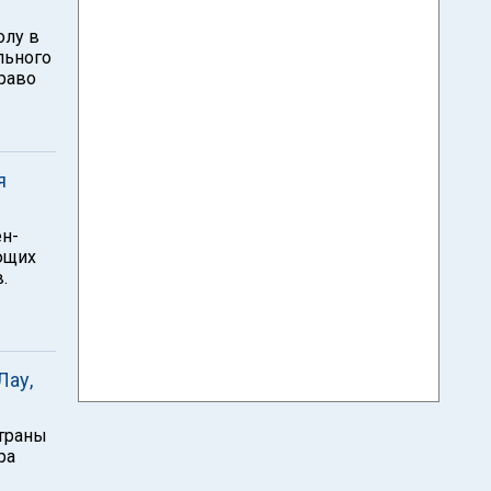
олу в
льного
право
я
н-
ющих
.
Лау,
страны
ра