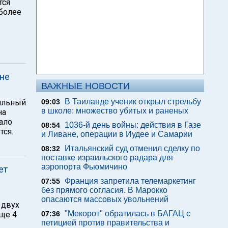
тся
более
 не
ВАЖНЫЕ НОВОСТИ
В Таиланде ученик открыл стрельбу
сильный
09:03
в школе: множество убитых и раненых
на
тало
1036-й день войны: действия в Газе
08:54
тся.
и Ливане, операции в Иудее и Самарии
Итальянский суд отменил сделку по
08:32
поставке израильского радара для
аэропорта Фьюмичино
ет
Франция запретила телемаркетинг
07:55
без прямого согласия. В Марокко
опасаются массовых увольнений
 двух
"Мекорот" обратилась в БАГАЦ с
еще 4
07:36
петицией против правительства и