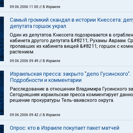
09.06.2006 11:00
// В Израиле
Самый громкий скандал в истории Кнессета: депу
депутата горшок украл
Один из депутатов Кнессета подозревается в ограбле
кабинета другого депутата &#8211; Рухамы Авраам. С
пропавших из кабинета вещей &#8211; горшок с ком
растением.
09.06.2006 09:49
// В Израиле
Израильская пресса: закрыто "дело Гусинского".
Подробности и комментарии
Расследование в отношении Владимира Гусинского за
Сегодняшняя израильская пресса комментирует данн
решение прокуратуры Тель-авивского округа.
09.06.2006 09:42
// В Израиле
Опрос: кто в Израиле покупает пакет матчей