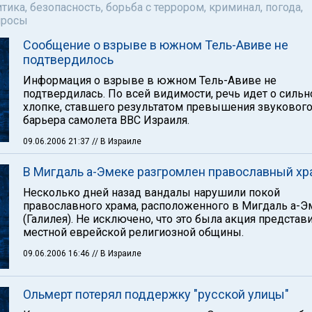
тика, безопасность, борьба с террором, криминал, погода,
просы
Сообщение о взрыве в южном Тель-Авиве не
подтвердилось
Информация о взрыве в южном Тель-Авиве не
подтвердилась. По всей видимости, речь идет о силь
хлопке, ставшего результатом превышения звуковог
барьера самолета ВВС Израиля.
09.06.2006 21:37
// В Израиле
В Мигдаль а-Эмеке разгромлен православный хр
Несколько дней назад вандалы нарушили покой
православного храма, расположенного в Мигдаль а-Э
(Галилея). Не исключено, что это была акция представ
местной еврейской религиозной общины.
09.06.2006 16:46
// В Израиле
Ольмерт потерял поддержку "русской улицы"