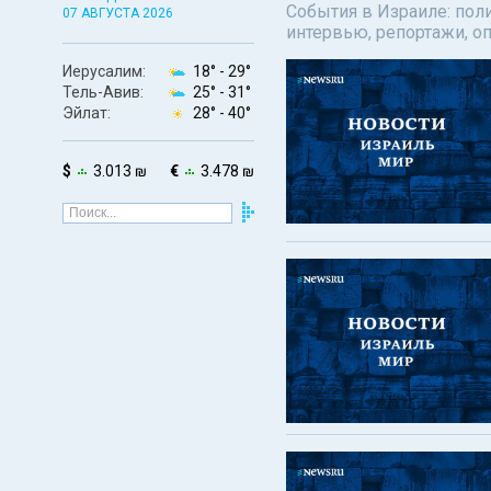
События в Израиле: поли
07 АВГУСТА 2026
интервью, репортажи, о
Иерусалим:
18° -
29°
Тель-Авив:
25° -
31°
Эйлат:
28° -
40°
$
3.013 ₪
€
3.478 ₪