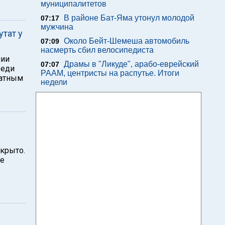
муниципалитетов
В районе Бат-Яма утонул молодой
07:17
мужчина
тат у
Около Бейт-Шемеша автомобиль
07:09
насмерть сбил велосипедиста
нии
Драмы в "Ликуде", арабо-еврейский
07:07
реди
РААМ, центристы на распутье. Итоги
натным
недели
крыто.
ое