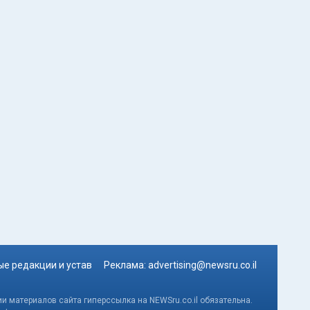
е редакции и устав
Реклама:
advertising@newsru.co.il
и материалов сайта гиперссылка на NEWSru.co.il обязательна.