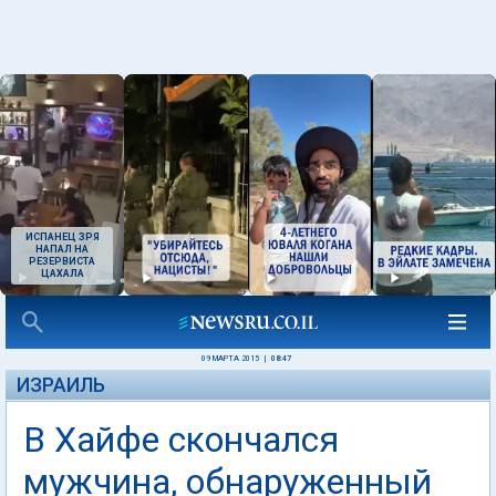
ИСПАНЕЦ ЗРЯ
НАПАЛ НА
РЕЗЕРВИСТА
ЦАХАЛА
09 МАРТА 2015
|
08:47
ИЗРАИЛЬ
В Хайфе скончался
мужчина, обнаруженный