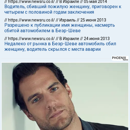
//
https://www.newsru.co.il/
//
В Израиле
//
05 мая 2014
Водитель, сбивший пожилую женщину, приговорен к
четырем с половиной годам заключения
//
https://www.newsru.co.il/
//
Израиль
//
25 июня 2013
Разрешено к публикации имя женщины, насмерть
сбитой автомобилем в Беэр-Шеве
//
https://www.newsru.co.il/
//
В Израиле
//
24 июня 2013
Недалеко от рынка в Беэр-Шеве автомобиль сбил
женщину, водитель скрылся с места аварии