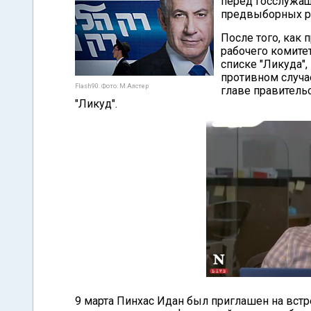
перед госслужащ
предвыборных ро
После того, как
рабочего комите
списке "Ликуда",
противном случа
Flash90. Фото: М.Алстер
главе правитель
"Ликуд".
9 марта Пинхас Идан был приглашен на встр