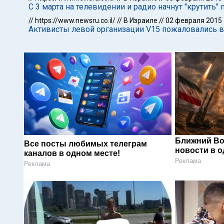
С 3 марта на телевидении и радио начнут "крутить
//
https://www.newsru.co.il/
//
В Израиле
//
02 февраля 2015
Активисты левой организации V15 пожаловались в
Ближний Во
Все посты любимых телеграм
новости в 
каналов в одном месте!
Реклама
Реклама