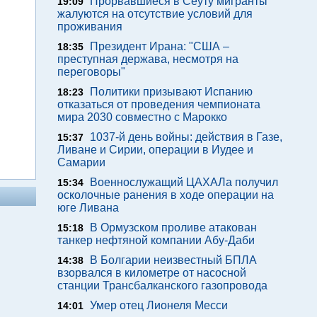
Прорвавшиеся в Сеуту мигранты
19:09
жалуются на отсутствие условий для
проживания
Президент Ирана: "США –
18:35
преступная держава, несмотря на
переговоры"
Политики призывают Испанию
18:23
отказаться от проведения чемпионата
мира 2030 совместно с Марокко
1037-й день войны: действия в Газе,
15:37
Ливане и Сирии, операции в Иудее и
Самарии
Военнослужащий ЦАХАЛа получил
15:34
осколочные ранения в ходе операции на
юге Ливана
В Ормузском проливе атакован
15:18
танкер нефтяной компании Абу-Даби
В Болгарии неизвестный БПЛА
14:38
взорвался в километре от насосной
станции Трансбалканского газопровода
Умер отец Лионеля Месси
14:01