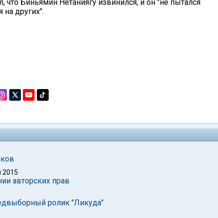
 что Биньямин Нетаниягу извинился, и он "не пытался
 на других".
иков
 2015
ии авторских прав
едвыборный ролик "Ликуда"