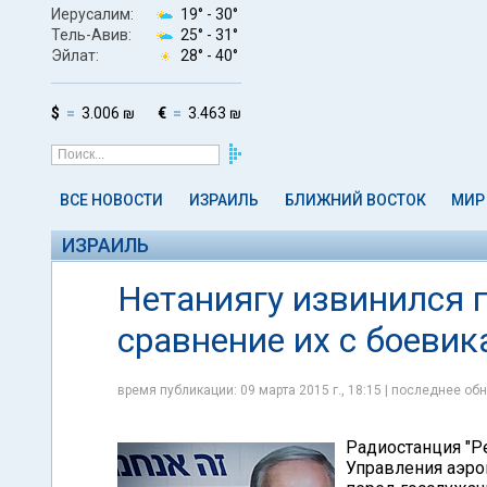
Иерусалим:
19° -
30°
Тель-Авив:
25° -
31°
Эйлат:
28° -
40°
$
3.006 ₪
€
3.463 ₪
ВСЕ НОВОСТИ
ИЗРАИЛЬ
БЛИЖНИЙ ВОСТОК
МИР
ИЗРАИЛЬ
Нетаниягу извинился 
сравнение их с боеви
время публикации: 09 марта 2015 г., 18:15 | последнее обн
Радиостанция "Ре
Управления аэро