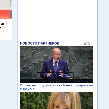
From
?