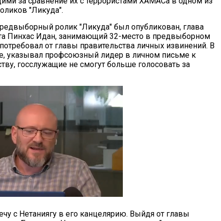
ими за сравнение их с террористами ХАМАСа в одном из
ликов "Ликуда".
 предвыборный ролик "Ликуда" был опубликован, глава
та Пинхас Идан, занимающий 32-место в предвыборном
 потребовал от главы правительства личных извинений. В
е, указывал профсоюзный лидер в личном письме к
ству, госслужащие не смогут больше голосовать за
ечу с Нетаниягу в его канцелярию. Выйдя от главы