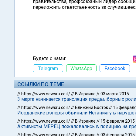
правительства, профсоюзный лидер сообщил,
переложить ответственность за случившееся
Будьте с нами:
Telegram
WhatsApp
Facebook
ССЫЛКИ ПО ТЕМЕ
//
https://www.newsru.co.il/
//
В Израиле
//
03 марта 2015
3 марта начинается трансляция предвыборных рол
//
https://www.newsru.co.il/
//
Ближний Восток
//
15 февраля
Иорданские рэперы обвинили Нетаниягу в нарушен
//
https://www.newsru.co.il/
//
В Израиле
//
15 февраля 2015
Активисты МЕРЕЦ пожаловались в полицию на пр
//
https://www.newsru.co.il/
//
В Израиле
//
03 февраля 2015