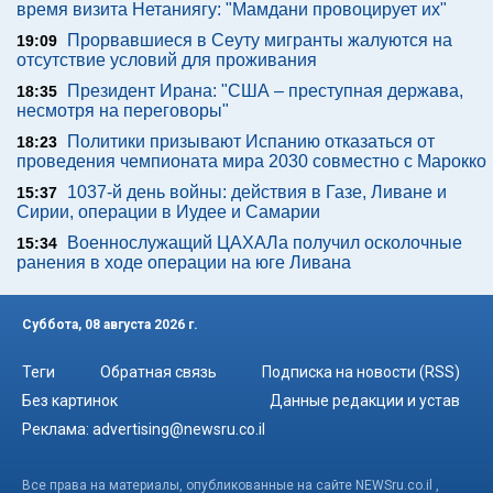
время визита Нетаниягу: "Мамдани провоцирует их"
Прорвавшиеся в Сеуту мигранты жалуются на
19:09
отсутствие условий для проживания
Президент Ирана: "США – преступная держава,
18:35
несмотря на переговоры"
Политики призывают Испанию отказаться от
18:23
проведения чемпионата мира 2030 совместно с Марокко
1037-й день войны: действия в Газе, Ливане и
15:37
Сирии, операции в Иудее и Самарии
Военнослужащий ЦАХАЛа получил осколочные
15:34
ранения в ходе операции на юге Ливана
Суббота, 08 августа 2026 г.
Теги
Обратная связь
Подписка на новости (RSS)
Без картинок
Данные редакции и устав
Реклама:
advertising@newsru.co.il
Все права на материалы, опубликованные на сайте NEWSru.co.il ,