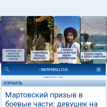
ИСПАНЕЦ ЗРЯ
НАПАЛ НА
РЕЗЕРВИСТА
ЦАХАЛА
09 МАРТА 2015
|
17:42
ИЗРАИЛЬ
Мартовский призыв в
боевые части: девушек на