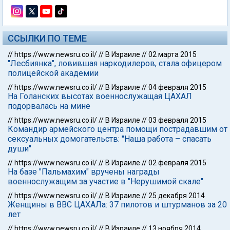
ССЫЛКИ ПО ТЕМЕ
//
https://www.newsru.co.il/
//
В Израиле
//
02 марта 2015
"Лесбиянка", ловившая наркодилеров, стала офицером
полицейской академии
//
https://www.newsru.co.il/
//
В Израиле
//
04 февраля 2015
На Голанских высотах военнослужащая ЦАХАЛ
подорвалась на мине
//
https://www.newsru.co.il/
//
В Израиле
//
03 февраля 2015
Командир армейского центра помощи пострадавшим от
сексуальных домогательств: "Наша работа – спасать
души"
//
https://www.newsru.co.il/
//
В Израиле
//
02 февраля 2015
На базе "Пальмахим" вручены награды
военнослужащим за участие в "Нерушимой скале"
//
https://www.newsru.co.il/
//
В Израиле
//
25 декабря 2014
Женщины в ВВС ЦАХАЛа: 37 пилотов и штурманов за 20
лет
//
https://www.newsru.co.il/
//
В Израиле
//
13 ноября 2014