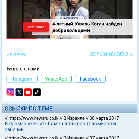
4-летний Юваль Коган найден
Read More
добровольцами
СЛЕДУЮЩАЯ СТАТЬЯ
В ИЗРАИЛЕ
Будьте с нами:
Telegram
WhatsApp
Facebook
ССЫЛКИ ПО ТЕМЕ
//
https://www.newsru.co.il/
//
В Израиле
//
08 марта 2017
В промзоне Бейт-Шемеша тяжело травмирован
рабочий
//
https://www.newsru.co.il/
//
В Израиле
//
07 марта 2017