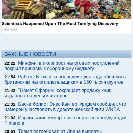
Scientists Happened Upon The Most Terrifying Discovery
Реклама
ВАЖНЫЕ НОВОСТИ
Минфин: в июле рост налоговых поступлений
22:22
покрыл прибавку к оборонному бюджету
Работы Бэнкси за последние два года обошлись
21:54
британским налогоплательщикам в 150 тысяч фунтов
"Цомет Сфарим" сокращает продажу книг,
21:42
изданных на деньги авторов
Баскетболист Энес Кантер Фридом сообщил, что
21:32
намерен участвовать в драфте женской лиги WNBA
Израильские импортеры спорят по поводу водки
21:03
Finlandia
Трамп потребовал от Ирана выплаты
20:51