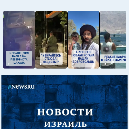
ИСПАНЕЦ ЗРЯ
НАПАЛ НА
РЕЗЕРВИСТА
ЦАХАЛА