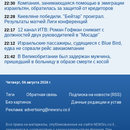
Компания, занимающаяся помощью в эмиграции
22:30
израильтян, обратилась за защитой от кредиторов
Киевляне победили. "Бейтар" проиграл.
22:28
Результаты матчей Лиги конференций
12 канал ИТВ: Роман Гофман снимает с
22:17
должностей двух руководителей в "Мосаде"
Израильские пассажиры, судящиеся с Blue Bird,
22:12
едва не сорвали рейс авиакомпании
В Великобритании был задержан мужчина,
21:42
пришедший в больницу в образе смерти с косой
Четверг, 06 августа 2026 г.
Теги
Обратная связь
Подписка на новости (RSS)
Без картинок
Данные редакции и устав
Реклама:
advertising@newsru.co.il
Все права на материалы, опубликованные на сайте NEWSru.co.il ,
охраняются в соответствии с законодательством Израиля. При