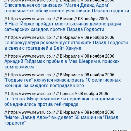
//
https://www.newsru.co.il/
//
В Израиле
//
08 ноября 2006
Спасательная организация "Маген Давид Адом"
отказывается обслуживать участников Парада гордости
//
https://www.newsru.co.il/
//
В мире
//
08 ноября 2006
В Нью-Йорке пройдет многотысячная демонстрация
сатмарских хасидов против Парада Гордости
//
https://www.newsru.co.il/
//
В Израиле
//
08 ноября 2006
Генпрокуратура рекомендует отложить Парад Гордости
в связи с трагедией в Бейт-Хануне
//
https://www.newsru.co.il/
//
В Израиле
//
08 ноября 2006
Аркадий Гайдамак прибыл в Меа Шеарим в поисках
компромисса
//
https://www.newsru.co.il/
//
В Израиле
//
08 ноября 2006
"Гордые геи" клянутся изнасиловать 10 религиозных
женщин за каждого пострадавшего
//
https://www.newsru.co.il/
//
Пресса
//
08 ноября 2006
Le Temps: Мусульманские и еврейские экстремисты
объединились против гей-парада
//
https://www.newsru.co.il/
//
В Израиле
//
08 ноября 2006
"Маген Давид Адом" выделяет 50 машин на "Парад
гордости"