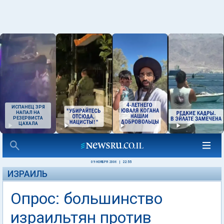
ИСПАНЕЦ ЗРЯ
НАПАЛ НА
РЕЗЕРВИСТА
ЦАХАЛА
09 НОЯБРЯ 2006
|
22:55
ИЗРАИЛЬ
Опрос: большинство
израильтян против