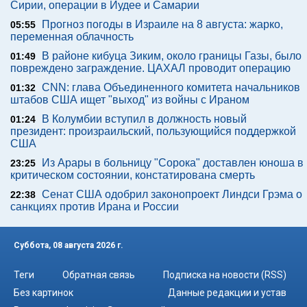
Сирии, операции в Иудее и Самарии
Прогноз погоды в Израиле на 8 августа: жарко,
05:55
переменная облачность
В районе кибуца Зиким, около границы Газы, было
01:49
повреждено заграждение. ЦАХАЛ проводит операцию
CNN: глава Объединенного комитета начальников
01:32
штабов США ищет "выход" из войны с Ираном
В Колумбии вступил в должность новый
01:24
президент: произраильский, пользующийся поддержкой
США
Из Арары в больницу "Сорока" доставлен юноша в
23:25
критическом состоянии, констатирована смерть
Сенат США одобрил законопроект Линдси Грэма о
22:38
санкциях против Ирана и России
Суббота, 08 августа 2026 г.
Теги
Обратная связь
Подписка на новости (RSS)
Без картинок
Данные редакции и устав