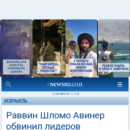
ИСПАНЕЦ ЗРЯ
НАПАЛ НА
РЕЗЕРВИСТА
ЦАХАЛА
09 СЕНТЯБРЯ 2007
|
11:32
ИЗРАИЛЬ
Раввин Шломо Авинер
обвинил лидеров