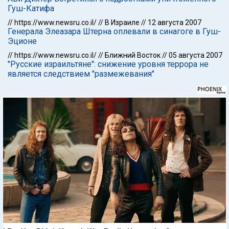
Гуш-Катифа
//
https://www.newsru.co.il/
//
В Израиле
//
12 августа 2007
Генерала Элеазара Штерна оплевали в синагоге в Гуш-
Эционе
//
https://www.newsru.co.il/
//
Ближний Восток
//
05 августа 2007
"Русские израильтяне": снижение уровня террора не
является следствием "размежевания"