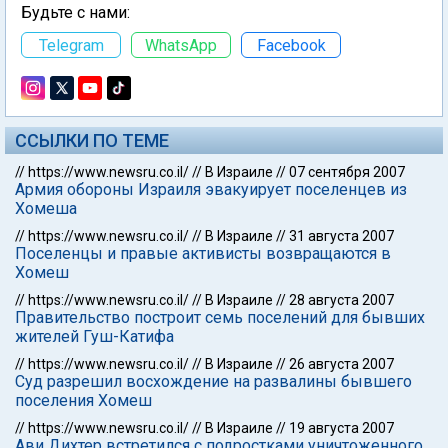
Будьте с нами:
Telegram
WhatsApp
Facebook
ССЫЛКИ ПО ТЕМЕ
//
https://www.newsru.co.il/
//
В Израиле
//
07 сентября 2007
Армия обороны Израиля эвакуирует поселенцев из
Хомеша
//
https://www.newsru.co.il/
//
В Израиле
//
31 августа 2007
Поселенцы и правые активисты возвращаются в
Хомеш
//
https://www.newsru.co.il/
//
В Израиле
//
28 августа 2007
Правительство построит семь поселений для бывших
жителей Гуш-Катифа
//
https://www.newsru.co.il/
//
В Израиле
//
26 августа 2007
Суд разрешил восхождение на развалины бывшего
поселения Хомеш
//
https://www.newsru.co.il/
//
В Израиле
//
19 августа 2007
Ави Дихтер встретился с подростками уничтоженного