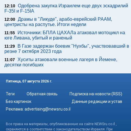
Одобрена закупка Израилем еще двух эскадрилий
12:10
F-35I и F-15IA
Драмы в "Ликуде", арабо-еврейский РААМ,
12:00
центристы на распутье. Итоги недели
Источники: БПЛА ЦАХАЛа атаковал мотоцикл на
11:55
юге Ливана, убитый и раненый
В Газе задержан боевик "Нухбы", участвовавший в
11:29
резне 7 октября 2023 года
Хуситы атаковали военные лагеря в Йемене,
11:07
десятки погибших
Пятница, 07 августа 2026 г.
Теги
Обратная связь
Подписка на новости (RSS)
Без картинок
Данные редакции и устав
Реклама:
advertising@newsru.co.il
Все права на материалы, опубликованные на сайте NEWSru.co.il ,
охраняются в соответствии с законодательством Израиля. При