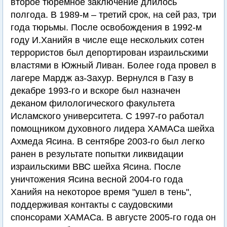
второе тюремное заключение длилось
полгода. В 1989-м – третий срок, на сей раз, три
года тюрьмы. После освобождения в 1992-м
году И.Ханийя в числе еще нескольких сотен
террористов был депортирован израильскими
властями в Южный Ливан. Более года провел в
лагере Мардж аз-Захур. Вернулся в Газу в
декабре 1993-го и вскоре был назначен
деканом филологического факультета
Исламского университета. С 1997-го работал
помощником духовного лидера ХАМАСа шейха
Ахмеда Ясина. В сентябре 2003-го был легко
ранен в результате попытки ликвидации
израильскими ВВС шейха Ясина. После
уничтожения Ясина весной 2004-го года
Ханийя на некоторое время "ушел в тень",
поддерживая контакты с саудовскими
спонсорами ХАМАСа. В августе 2005-го года он