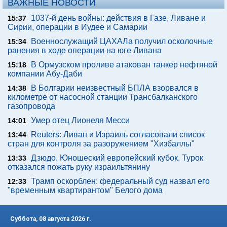
ВАЖНЫЕ НОВОСТИ
1037-й день войны: действия в Газе, Ливане и
15:37
Сирии, операции в Иудее и Самарии
Военнослужащий ЦАХАЛа получил осколочные
15:34
ранения в ходе операции на юге Ливана
В Ормузском проливе атакован танкер нефтяной
15:18
компании Абу-Даби
В Болгарии неизвестный БПЛА взорвался в
14:38
километре от насосной станции Трансбалканского
газопровода
Умер отец Лионеля Месси
14:01
Reuters: Ливан и Израиль согласовали список
13:44
стран для контроля за разоружением "Хизбаллы"
Дзюдо. Юношеский европейский кубок. Турок
13:33
отказался пожать руку израильтянину
Трамп оскорблен: федеральный суд назвал его
12:33
"временным квартирантом" Белого дома
Суббота, 08 августа 2026 г.