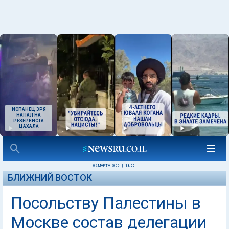
ИСПАНЕЦ ЗРЯ
НАПАЛ НА
РЕЗЕРВИСТА
ЦАХАЛА
02 МАРТА 2006
|
13:55
БЛИЖНИЙ ВОСТОК
Посольству Палестины в
Москве состав делегации