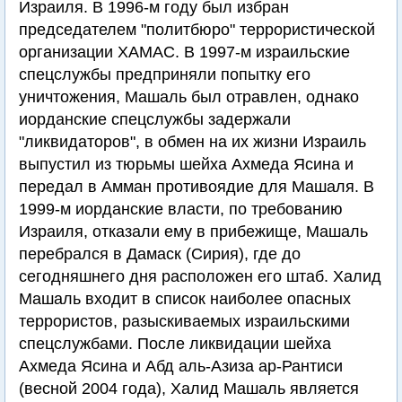
Израиля. В 1996-м году был избран
председателем "политбюро" террористической
организации ХАМАС. В 1997-м израильские
спецслужбы предприняли попытку его
уничтожения, Машаль был отравлен, однако
иорданские спецслужбы задержали
"ликвидаторов", в обмен на их жизни Израиль
выпустил из тюрьмы шейха Ахмеда Ясина и
передал в Амман противоядие для Машаля. В
1999-м иорданские власти, по требованию
Израиля, отказали ему в прибежище, Машаль
перебрался в Дамаск (Сирия), где до
сегодняшнего дня расположен его штаб. Халид
Машаль входит в список наиболее опасных
террористов, разыскиваемых израильскими
спецслужбами. После ликвидации шейха
Ахмеда Ясина и Абд аль-Азиза ар-Рантиси
(весной 2004 года), Халид Машаль является