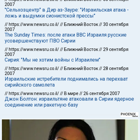
2007
"Сельхозцентр" в Дир аз-Зауре: "Израильская атака -
ложь и выдумки сионистской прессы"
//
https://www.newsru.co.il/
//
Ближний Восток
//
30 сентября
2007
The Sunday Times: после атаки ВВС Израиля русские
усовершенствуют ПВО Сирии
//
https://www.newsru.co.il/
//
Ближний Восток
//
29 сентября
2007
Сирия: "Мы не хотим войны с Израилем"
//
https://www.newsru.co.il/
//
Ближний Восток
//
28 сентября
2007
Израильские истребители поднимались на перехват
сирийского самолета
//
https://www.newsru.co.il/
//
В мире
//
26 сентября 2007
Джон Болтон: израильтяне атаковали в Сирии ядерное
соединение или ракетную базу