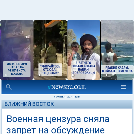
ИСПАНЕЦ ЗРЯ
НАПАЛ НА
РЕЗЕРВИСТА
ЦАХАЛА
02 ОКТЯБРЯ 2007
|
13:11
БЛИЖНИЙ ВОСТОК
Военная цензура сняла
запрет на обсуждение