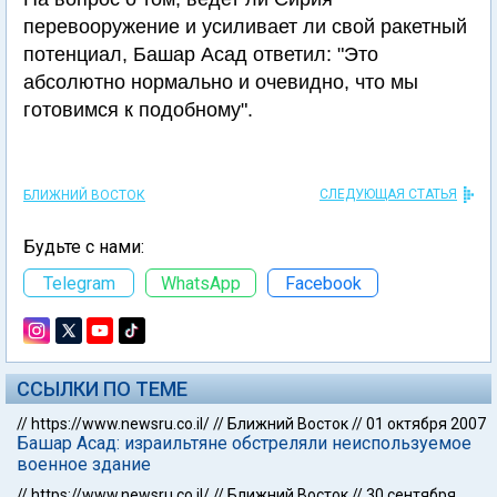
перевооружение и усиливает ли свой ракетный
потенциал, Башар Асад ответил: "Это
абсолютно нормально и очевидно, что мы
готовимся к подобному".
СЛЕДУЮЩАЯ СТАТЬЯ
БЛИЖНИЙ ВОСТОК
Будьте с нами:
Telegram
WhatsApp
Facebook
ССЫЛКИ ПО ТЕМЕ
//
https://www.newsru.co.il/
//
Ближний Восток
//
01 октября 2007
Башар Асад: израильтяне обстреляли неиспользуемое
военное здание
//
https://www.newsru.co.il/
//
Ближний Восток
//
30 сентября