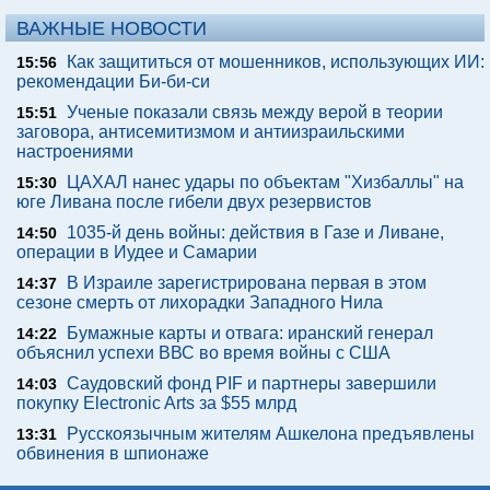
ВАЖНЫЕ НОВОСТИ
Как защититься от мошенников, использующих ИИ:
15:56
рекомендации Би-би-си
Ученые показали связь между верой в теории
15:51
заговора, антисемитизмом и антиизраильскими
настроениями
ЦАХАЛ нанес удары по объектам "Хизбаллы" на
15:30
юге Ливана после гибели двух резервистов
1035-й день войны: действия в Газе и Ливане,
14:50
операции в Иудее и Самарии
В Израиле зарегистрирована первая в этом
14:37
сезоне смерть от лихорадки Западного Нила
Бумажные карты и отвага: иранский генерал
14:22
объяснил успехи ВВС во время войны с США
Саудовский фонд PIF и партнеры завершили
14:03
покупку Electronic Arts за $55 млрд
Русскоязычным жителям Ашкелона предъявлены
13:31
обвинения в шпионаже