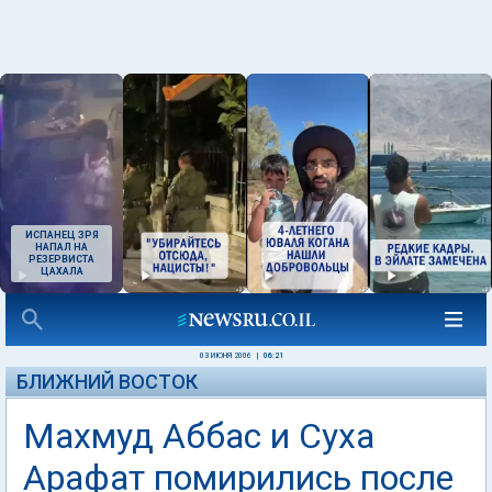
ИСПАНЕЦ ЗРЯ
НАПАЛ НА
РЕЗЕРВИСТА
ЦАХАЛА
03 ИЮНЯ 2006
|
06:21
БЛИЖНИЙ ВОСТОК
Махмуд Аббас и Суха
Арафат помирились после