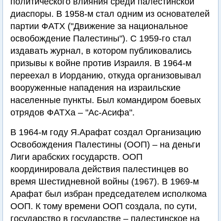
политического влияния среди палестинской
диаспоры. В 1958-м стал одним из основателей
партии ФАТХ ("Движение за национальное
освобождение Палестины"). С 1959-го стал
издавать журнал, в котором публиковались
призывы к войне против Израиля. В 1964-м
переехал в Иорданию, откуда организовывал
вооруженные нападения на израильские
населенные пункты. Был командиром боевых
отрядов ФАТХа – "Ас-Асифа".
В 1964-м году Я.Арафат создал Организацию
Освобождения Палестины (ООП) – на деньги
Лиги арабских государств. ООП
координировала действия палестинцев во
время Шестидневной войны (1967). В 1969-м
Арафат был избран председателем исполкома
ООП. К тому времени ООП создала, по сути,
государство в государстве – палестинское на