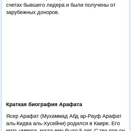
счетах бывшего лидера и были получены от
зарубежных доноров.
Краткая биография Арафата
Ясер Арафат (Мухаммад Абд ар-Рауф Арафат
аль-Кидва аль-Хусейни) родился в Каире. Его
мать умерла, когда ему было 5 лет. С тех пор он