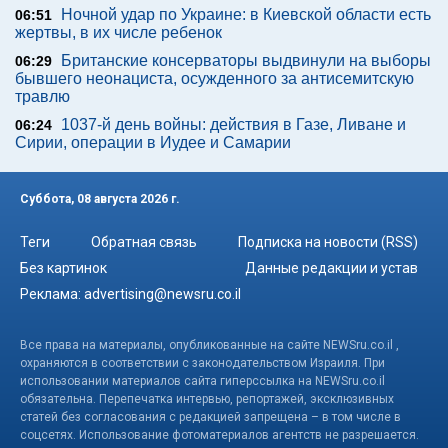
Ночной удар по Украине: в Киевской области есть
06:51
жертвы, в их числе ребенок
Британские консерваторы выдвинули на выборы
06:29
бывшего неонациста, осужденного за антисемитскую
травлю
1037-й день войны: действия в Газе, Ливане и
06:24
Сирии, операции в Иудее и Самарии
Суббота, 08 августа 2026 г.
Теги
Обратная связь
Подписка на новости (RSS)
Без картинок
Данные редакции и устав
Реклама:
advertising@newsru.co.il
Все права на материалы, опубликованные на сайте NEWSru.co.il ,
охраняются в соответствии с законодательством Израиля. При
использовании материалов сайта гиперссылка на NEWSru.co.il
обязательна. Перепечатка интервью, репортажей, эксклюзивных
статей без согласования с редакцией запрещена – в том числе в
соцсетях. Использование фотоматериалов агентств не разрешается.