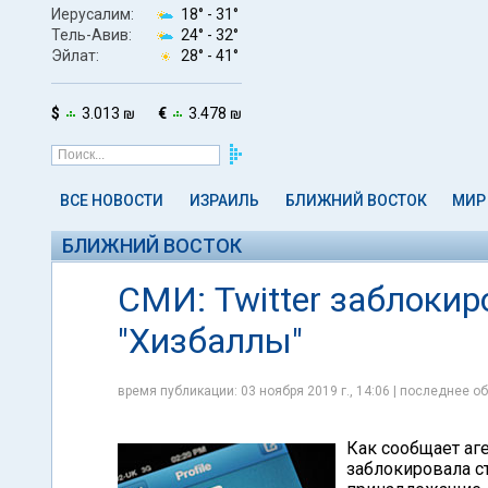
Иерусалим:
18° -
31°
Тель-Авив:
24° -
32°
Эйлат:
28° -
41°
$
3.013 ₪
€
3.478 ₪
ВСЕ НОВОСТИ
ИЗРАИЛЬ
БЛИЖНИЙ ВОСТОК
МИР
БЛИЖНИЙ ВОСТОК
СМИ: Twitter заблоки
"Хизбаллы"
время публикации: 03 ноября 2019 г., 14:06 | последнее об
Как сообщает аг
заблокировала с