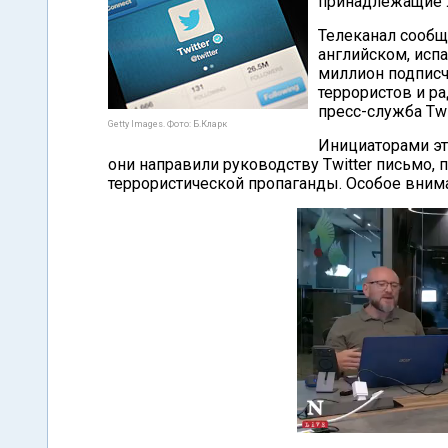
принадлежащие л
Телеканал сообщ
английском, исп
миллион подписч
террористов и ра
пресс-служба Twit
Getty Images. Фото: Б.Кларк
Инициаторами эт
они направили руководству Twitter письмо,
террористической пропаганды. Особое вним