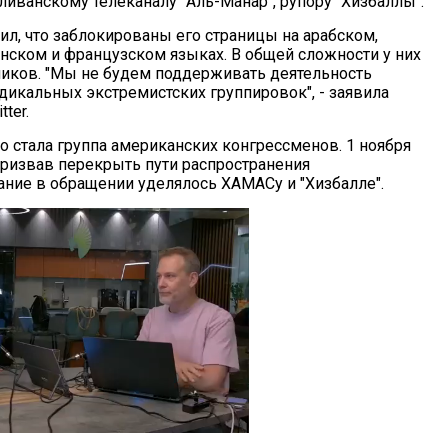
иванскому телеканалу "Аль-Манар", рупору "Хизбаллы".
ил, что заблокированы его страницы на арабском,
анском и французском языках. В общей сложности у них
иков. "Мы не будем поддерживать деятельность
дикальных экстремистских группировок", - заявила
ter.
о стала группа американских конгрессменов. 1 ноября
 призвав перекрыть пути распространения
ание в обращении уделялось ХАМАСу и "Хизбалле".