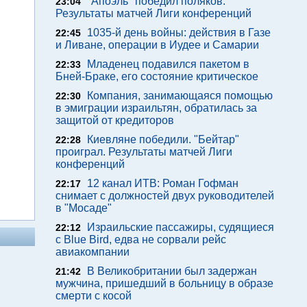
"Апоэль" победил поляков.
23:04
Результаты матчей Лиги конференций
1035-й день войны: действия в Газе
22:45
и Ливане, операции в Иудее и Самарии
Младенец подавился пакетом в
22:33
Бней-Браке, его состояние критическое
Компания, занимающаяся помощью
22:30
в эмиграции израильтян, обратилась за
защитой от кредиторов
Киевляне победили. "Бейтар"
22:28
проиграл. Результаты матчей Лиги
конференций
12 канал ИТВ: Роман Гофман
22:17
снимает с должностей двух руководителей
в "Мосаде"
Израильские пассажиры, судящиеся
22:12
с Blue Bird, едва не сорвали рейс
авиакомпании
В Великобритании был задержан
21:42
мужчина, пришедший в больницу в образе
смерти с косой