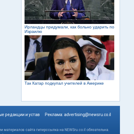
е редакции и устав
Реклама:
advertising@newsru.co.il
и материалов сайта гиперссылка на NEWSru.co.il обязательна.