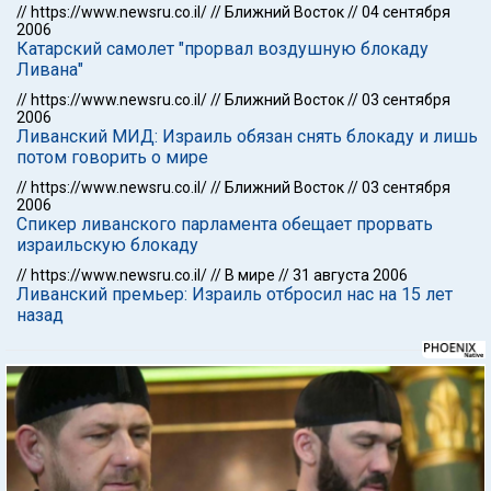
//
https://www.newsru.co.il/
//
Ближний Восток
//
04 сентября
2006
Катарский самолет "прорвал воздушную блокаду
Ливана"
//
https://www.newsru.co.il/
//
Ближний Восток
//
03 сентября
2006
Ливанский МИД: Израиль обязан снять блокаду и лишь
потом говорить о мире
//
https://www.newsru.co.il/
//
Ближний Восток
//
03 сентября
2006
Спикер ливанского парламента обещает прорвать
израильскую блокаду
//
https://www.newsru.co.il/
//
В мире
//
31 августа 2006
Ливанский премьер: Израиль отбросил нас на 15 лет
назад