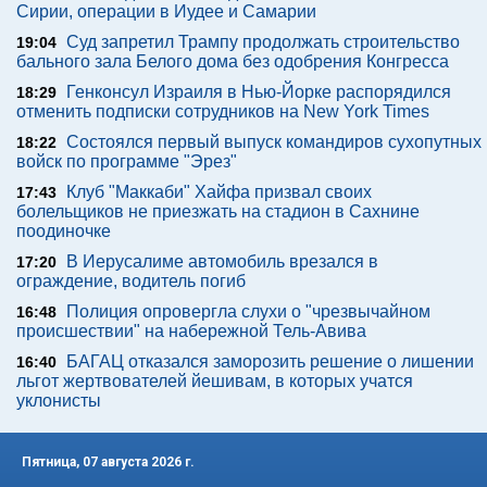
Сирии, операции в Иудее и Самарии
Суд запретил Трампу продолжать строительство
19:04
бального зала Белого дома без одобрения Конгресса
Генконсул Израиля в Нью-Йорке распорядился
18:29
отменить подписки сотрудников на New York Times
Состоялся первый выпуск командиров сухопутных
18:22
войск по программе "Эрез"
Клуб "Маккаби" Хайфа призвал своих
17:43
болельщиков не приезжать на стадион в Сахнине
поодиночке
В Иерусалиме автомобиль врезался в
17:20
ограждение, водитель погиб
Полиция опровергла слухи о "чрезвычайном
16:48
происшествии" на набережной Тель-Авива
БАГАЦ отказался заморозить решение о лишении
16:40
льгот жертвователей йешивам, в которых учатся
уклонисты
Пятница, 07 августа 2026 г.