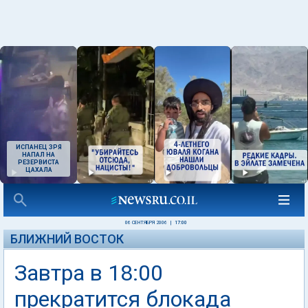
ИСПАНЕЦ ЗРЯ
НАПАЛ НА
РЕЗЕРВИСТА
ЦАХАЛА
06 СЕНТЯБРЯ 2006
|
17:00
БЛИЖНИЙ ВОСТОК
Завтра в 18:00
прекратится блокада