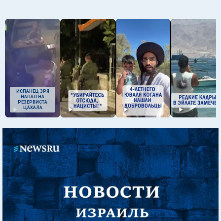
ИСПАНЕЦ ЗРЯ
НАПАЛ НА
РЕЗЕРВИСТА
ЦАХАЛА