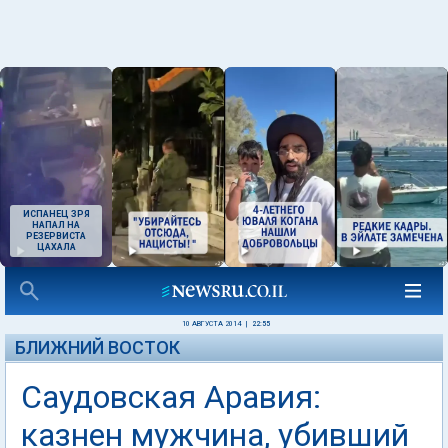
ИСПАНЕЦ ЗРЯ
НАПАЛ НА
РЕЗЕРВИСТА
ЦАХАЛА
10 АВГУСТА 2014
|
22:55
БЛИЖНИЙ ВОСТОК
Саудовская Аравия:
казнен мужчина, убивший