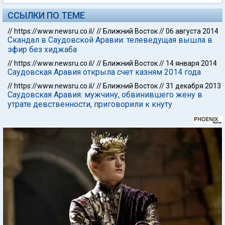
ССЫЛКИ ПО ТЕМЕ
//
https://www.newsru.co.il/
//
Ближний Восток
//
06 августа 2014
Скандал в Саудовской Аравии: телеведущая вышла в
эфир без хиджаба
//
https://www.newsru.co.il/
//
Ближний Восток
//
14 января 2014
Саудовская Аравия открыла счет казням 2014 года
//
https://www.newsru.co.il/
//
Ближний Восток
//
31 декабря 2013
Саудовская Аравия: мужчину, обвинившего жену в
утрате девственности, приговорили к кнуту