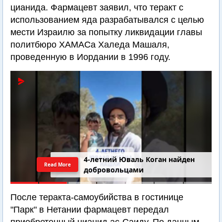
цианида. Фармацевт заявил, что теракт с
использованием яда разрабатывался с целью
мести Израилю за попытку ликвидации главы
политбюро ХАМАСа Халеда Машаля,
проведенную в Иордании в 1996 году.
Последний шанс Ирана. Теракт в
Read More
Самарии // Новости Израиля.
Шарп. Финкель. Дубнов
После теракта-самоубийства в гостинице
"Парк" в Нетании фармацевт передал