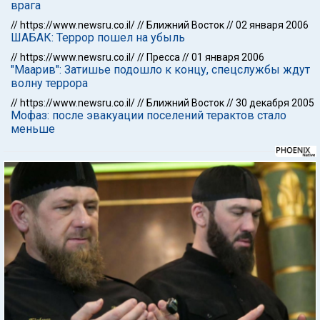
врага
//
https://www.newsru.co.il/
//
Ближний Восток
//
02 января 2006
ШАБАК: Террор пошел на убыль
//
https://www.newsru.co.il/
//
Пресса
//
01 января 2006
"Маарив": Затишье подошло к концу, спецслужбы ждут
волну террора
//
https://www.newsru.co.il/
//
Ближний Восток
//
30 декабря 2005
Мофаз: после эвакуации поселений терактов стало
меньше