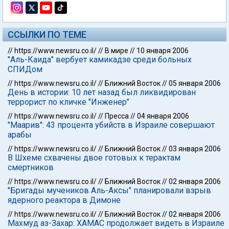
ССЫЛКИ ПО ТЕМЕ
//
https://www.newsru.co.il/
//
В мире
//
10 января 2006
"Аль-Каида" вербует камикадзе среди больных
СПИДом
//
https://www.newsru.co.il/
//
Ближний Восток
//
05 января 2006
День в истории: 10 лет назад был ликвидирован
террорист по кличке "Инженер"
//
https://www.newsru.co.il/
//
Пресса
//
04 января 2006
"Маарив": 43 процента убийств в Израиле совершают
арабы
//
https://www.newsru.co.il/
//
Ближний Восток
//
03 января 2006
В Шхеме схвачены двое готовых к терактам
смертников
//
https://www.newsru.co.il/
//
Ближний Восток
//
02 января 2006
"Бригады мучеников Аль-Аксы" планировали взрыв
ядерного реактора в Димоне
//
https://www.newsru.co.il/
//
Ближний Восток
//
02 января 2006
Махмуд аз-Захар: ХАМАС продолжает видеть в Израиле