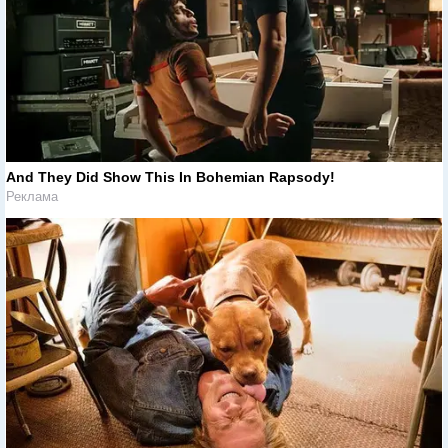
And They Did Show This In Bohemian Rapsody!
Реклама