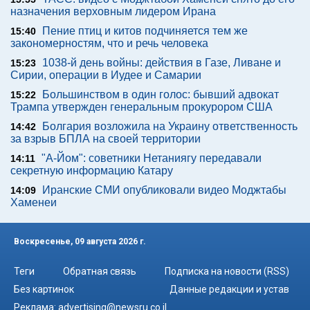
назначения верховным лидером Ирана
Пение птиц и китов подчиняется тем же
15:40
закономерностям, что и речь человека
1038-й день войны: действия в Газе, Ливане и
15:23
Сирии, операции в Иудее и Самарии
Большинством в один голос: бывший адвокат
15:22
Трампа утвержден генеральным прокурором США
Болгария возложила на Украину ответственность
14:42
за взрыв БПЛА на своей территории
"А-Йом": советники Нетаниягу передавали
14:11
секретную информацию Катару
Иранские СМИ опубликовали видео Моджтабы
14:09
Хаменеи
Воскресенье, 09 августа 2026 г.
Теги
Обратная связь
Подписка на новости (RSS)
Без картинок
Данные редакции и устав
Реклама:
advertising@newsru.co.il