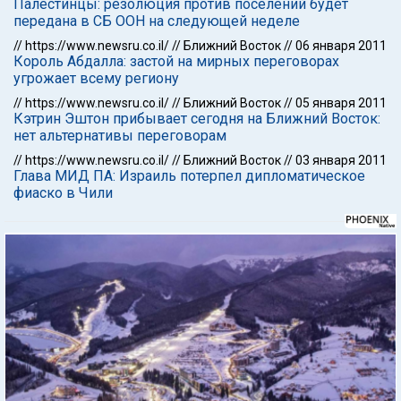
Палестинцы: резолюция против поселений будет
передана в СБ ООН на следующей неделе
//
https://www.newsru.co.il/
//
Ближний Восток
//
06 января 2011
Король Абдалла: застой на мирных переговорах
угрожает всему региону
//
https://www.newsru.co.il/
//
Ближний Восток
//
05 января 2011
Кэтрин Эштон прибывает сегодня на Ближний Восток:
нет альтернативы переговорам
//
https://www.newsru.co.il/
//
Ближний Восток
//
03 января 2011
Глава МИД ПА: Израиль потерпел дипломатическое
фиаско в Чили