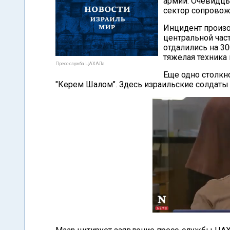
армии. Очевидцы
сектор сопровож
Инцидент произо
центральной час
отдалились на 30
тяжелая техника
Пресс-служба ЦАХАЛа
Еще одно столкн
"Керем Шалом". Здесь израильские солдаты 