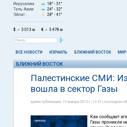
Иерусалим:
18° -
31°
Тель-Авив:
24° -
32°
Эйлат:
28° -
41°
$
3.013 ₪
€
3.478 ₪
ВСЕ НОВОСТИ
ИЗРАИЛЬ
БЛИЖНИЙ ВОСТОК
МИР
БЛИЖНИЙ ВОСТОК
Палестинские СМИ: Из
вошла в сектор Газы
время публикации: 10 января 2012 г., 13:37 | последнее об
Как сообщает аг
Газы проникли н