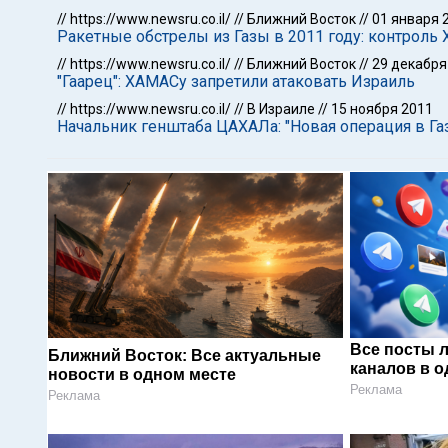
//
https://www.newsru.co.il/
//
Ближний Восток
//
01 января 
Ракетные обстрелы из Газы в 2011 году: контроль
//
https://www.newsru.co.il/
//
Ближний Восток
//
29 декабря
"Гаарец": ХАМАСу запретили атаковать Израиль
//
https://www.newsru.co.il/
//
В Израиле
//
15 ноября 2011
Начальник генштаба ЦАХАЛа: "Новая операция в Га
Все посты 
Ближний Восток: Все актуальные
каналов в о
новости в одном месте
Реклама
Реклама