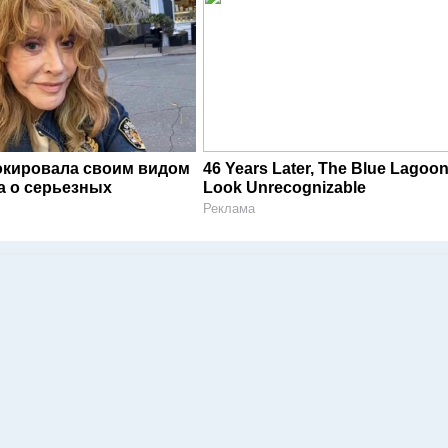
окировала своим видом
46 Years Later, The Blue Lagoon
а о серьезных
Look Unrecognizable
Реклама