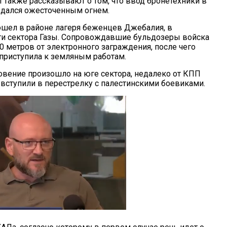
 также рассказывают о том, что ввод бронетехники в
дался ожесточенным огнем.
шел в районе лагеря беженцев Джебалия, в
ти сектора Газы. Сопровождавшие бульдозеры войска
0 метров от электронного заграждения, после чего
 приступила к земляным работам.
овение произошло на юге сектора, недалеко от КПП
вступили в перестрелку с палестинскими боевиками.