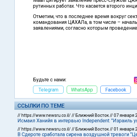
Maan цитирует заявление пресс-службы ЦАХА
рутинных работах. Что касается второго инци
Отметим, что в последнее время вокруг сек
командования ЦАХАЛа, в том числе – началь
заявлениями, согласно которым проведение
Будьте с нами:
Telegram
WhatsApp
Facebook
ССЫЛКИ ПО ТЕМЕ
//
https://www.newsru.co.il/
//
Ближний Восток
//
07 января 
Исмаил Ханийя в интервью Independent: "Израиль у
//
https://www.newsru.co.il/
//
Ближний Восток
//
01 января 
В Сдероте сработала сирена воздушной тревоги "Ц