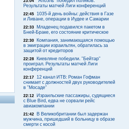
"Апоэль" победил поляков.
23:04
Результаты матчей Лиги конференций
1035-й день войны: действия в Газе
22:45
и Ливане, операции в Иудее и Самарии
Младенец подавился пакетом в
22:33
Бней-Браке, его состояние критическое
Компания, занимающаяся помощью
22:30
в эмиграции израильтян, обратилась за
защитой от кредиторов
Киевляне победили. "Бейтар"
22:28
проиграл. Результаты матчей Лиги
конференций
12 канал ИТВ: Роман Гофман
22:17
снимает с должностей двух руководителей
в "Мосаде"
Израильские пассажиры, судящиеся
22:12
с Blue Bird, едва не сорвали рейс
авиакомпании
В Великобритании был задержан
21:42
мужчина, пришедший в больницу в образе
смерти с косой