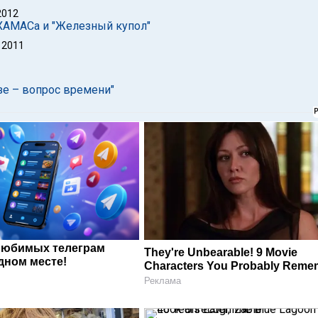
2012
 ХАМАСа и "Железный купол"
 2011
зе – вопрос времени"
любимых телеграм
They're Unbearable! 9 Movie
дном месте!
Characters You Probably Reme
Реклама