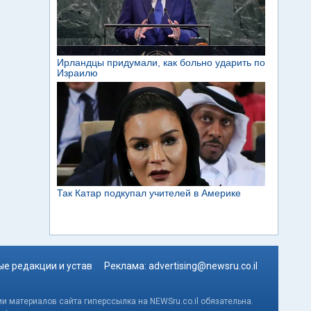
е редакции и устав
Реклама:
advertising@newsru.co.il
и материалов сайта гиперссылка на NEWSru.co.il обязательна.